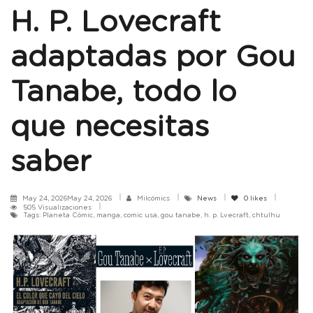
H. P. Lovecraft
adaptadas por Gou
Tanabe, todo lo
que necesitas
saber
May 24, 2026May 24, 2026
Milcómics
News
0
likes
505 Visualizaciones
Tags: Planeta Cómic, manga, comic usa, gou tanabe, h. p. Lvecraft, chtulhu