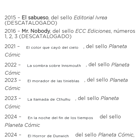
2015 –
El sabueso
, del sello
Editorial Ivrea
(DESCATALOGADO)
2016 –
Mr. Nobody
, del sello
ECC Ediciones
, números
1, 2, 3 (DESCATALOGADO)
2021 –
, del sello
Planeta
El color que cayó del cielo
Cómic
2022 –
, del sello
Planeta
La sombra sobre Innsmouth
Cómic
2023 –
, del sello
Planeta
El morador de las tinieblas
Cómic
2023 –
, del sello
Planeta
La llamada de Cthulhu
Cómic
2024 –
del sello
En la noche del fin de los tiempos
Planeta Cómic
2024 –
del sello
Planeta Cómic
,
El Horror de Dunwich