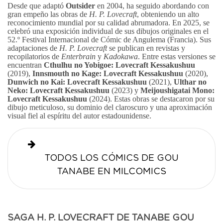
Desde que adaptó
Outsider
en 2004, ha seguido abordando con
gran empeño las obras de
H. P. Lovecraft
, obteniendo un alto
reconocimiento mundial por su calidad abrumadora. En 2025, se
celebró una exposición individual de sus dibujos originales en el
52.º Festival Internacional de Cómic de Angulema (Francia). Sus
adaptaciones de
H. P. Lovecraft
se publican en revistas y
recopilatorios de
Enterbrain
y
Kadokawa
. Entre estas versiones se
encuentran
Cthulhu no Yobigoe: Lovecraft Kessakushuu
(2019),
Innsmouth no Kage: Lovecraft Kessakushuu
(2020),
Dunwich no Kai: Lovecraft Kessakushuu
(2021),
Ulthar no
Neko: Lovecraft Kessakushuu
(2023) y
Meijoushigatai Mono:
Lovecraft Kessakushuu
(2024). Estas obras se destacaron por su
dibujo meticuloso, su dominio del claroscuro y una aproximación
visual fiel al espíritu del autor estadounidense.
TODOS LOS CÓMICS DE GOU
TANABE EN MILCOMICS
SAGA H. P. LOVECRAFT DE TANABE GOU