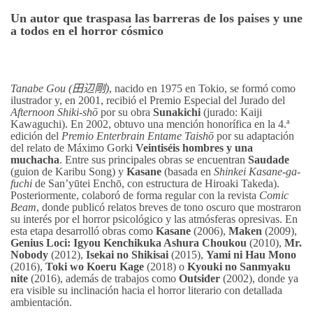
Un autor que traspasa las barreras de los paises y une
a todos en el horror cósmico
Tanabe Gou (
田辺剛
)
, nacido en 1975 en Tokio, se formó como
ilustrador y, en 2001, recibió el Premio Especial del Jurado del
Afternoon Shiki-shō
por su obra
Sunakichi
(jurado: Kaiji
Kawaguchi). En 2002, obtuvo una mención honorífica en la 4.ª
edición del
Premio Enterbrain Entame Taishō
por su adaptación
del relato de Máximo Gorki
Veintiséis hombres y una
muchacha
. Entre sus principales obras se encuentran
Saudade
(guion de Karibu Song) y
Kasane
(basada en
Shinkei Kasane-ga-
fuchi
de San’yūtei Enchō, con estructura de Hiroaki Takeda).
Posteriormente, colaboró de forma regular con la revista
Comic
Beam
, donde publicó relatos breves de tono oscuro que mostraron
su interés por el horror psicológico y las atmósferas opresivas. En
esta etapa desarrolló obras como
Kasane
(2006),
Maken
(2009),
Genius Loci: Igyou Kenchikuka Ashura Choukou
(2010),
Mr.
Nobody
(2012),
Isekai no Shikisai
(2015),
Yami ni Hau Mono
(2016),
Toki wo Koeru Kage
(2018) o
Kyouki no Sanmyaku
nite
(2016), además de trabajos como
Outsider
(2002), donde ya
era visible su inclinación hacia el horror literario con detallada
ambientación.