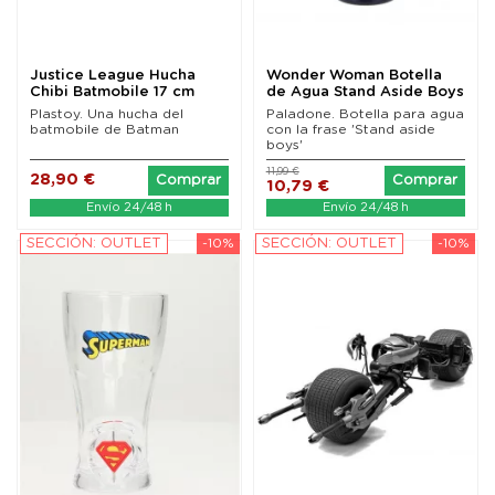
Justice League Hucha
Wonder Woman Botella
Chibi Batmobile 17 cm
de Agua Stand Aside Boys
Plastoy. Una hucha del
Paladone. Botella para agua
batmobile de Batman
con la frase 'Stand aside
boys'
11,99 €
28,90 €
Comprar
Comprar
10,79 €
Envío 24/48 h
Envío 24/48 h
SECCIÓN: OUTLET
-10%
SECCIÓN: OUTLET
-10%