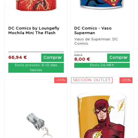
DC Comics by Loungefly
DC Comics - Vaso
Mochila Mini The Flash
Superman
Vaso de Superman. DC
Comics.
9,99 €
66,94 €
Comprar
Comprar
8,00 €
Envío previsto: 6-10 días
Envío 24/48 h
hábiles
-45%
SECCIÓN: OUTLET
-20%