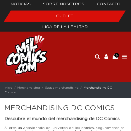
NOTICIAS
SOBRE NOSOTROS
CONTACTO
OUTLET
LIGA DE LA LEALTAD
0
Inicio
Merchandising
Sagas merchandising
Merchandising DC
Comics
MERCHANDISING DC COMICS
Descubre el mundo del merchandising de DC Cómics
Si eres un apasionado del universo de los cómics, seguramente te