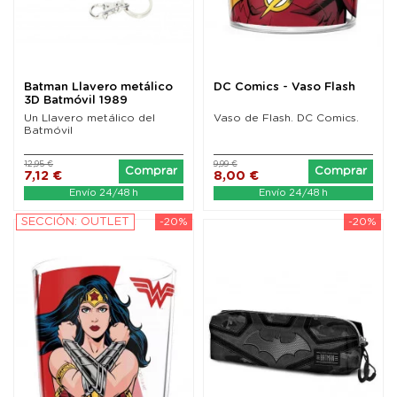
Batman Llavero metálico
DC Comics - Vaso Flash
3D Batmóvil 1989
Un Llavero metálico del
Vaso de Flash. DC Comics.
Batmóvil
12,95 €
9,99 €
Comprar
Comprar
7,12 €
8,00 €
Envío 24/48 h
Envío 24/48 h
SECCIÓN: OUTLET
-20%
-20%