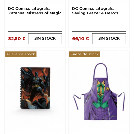
DC Comics Litografia
DC Comics Litografia
Zatanna: Mistress of Magic
Saving Grace: A Hero's
46 x 66 cm -...
Rescue 46 x 56 cm...
82,50 €
66,10 €
SIN STOCK
SIN STOCK
Fuera de stock
Fuera de stock