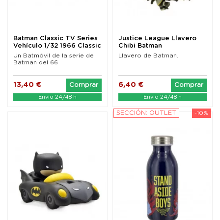
Batman Classic TV Series
Justice League Llavero
Vehículo 1/32 1966 Classic
Chibi Batman
Batmobile...
Un Batmóvil de la serie de
Llavero de Batman.
Batman del 66
13,40 €
6,40 €
Comprar
Comprar
Envío 24/48 h
Envío 24/48 h
SECCIÓN: OUTLET
-10%