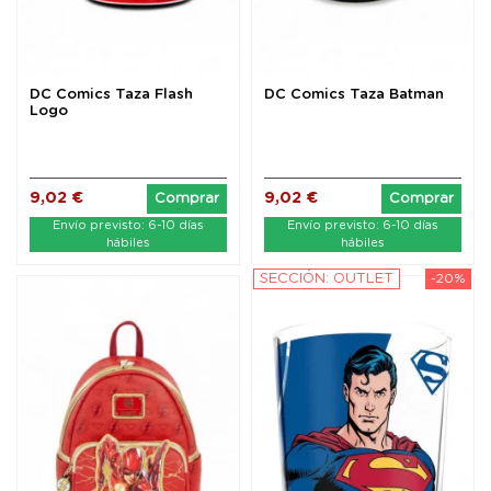
DC Comics Taza Flash
DC Comics Taza Batman
Logo
9,02 €
9,02 €
Comprar
Comprar
Envío previsto: 6-10 días
Envío previsto: 6-10 días
hábiles
hábiles
SECCIÓN: OUTLET
-20%