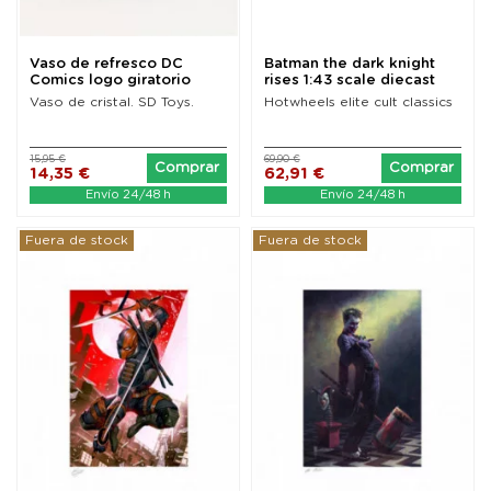
Vaso de refresco DC
Batman the dark knight
Comics logo giratorio
rises 1:43 scale diecast
Superman 3D
model Bat-pod
Vaso de cristal. SD Toys.
Hotwheels elite cult classics
15,95 €
69,90 €
Comprar
Comprar
14,35 €
62,91 €
Envío 24/48 h
Envío 24/48 h
Fuera de stock
Fuera de stock