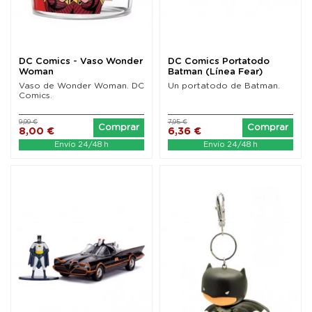
DC Comics - Vaso Wonder
DC Comics Portatodo
Woman
Batman (Línea Fear)
Vaso de Wonder Woman. DC
Un portatodo de Batman.
Comics.
9,99 €
7,95 €
Comprar
Comprar
8,00 €
6,36 €
Envío 24/48 h
Envío 24/48 h