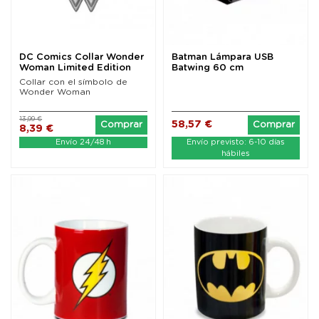
DC Comics Collar Wonder
Batman Lámpara USB
Woman Limited Edition
Batwing 60 cm
Collar con el símbolo de
Wonder Woman
13,99 €
58,57 €
Comprar
Comprar
8,39 €
Envío 24/48 h
Envío previsto: 6-10 días
hábiles