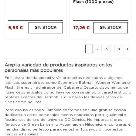
Flash (1000 piezas)
9,93 €
17,26 €
SIN STOCK
SIN STOCK
1
2
3
…
8
Amplia variedad de productos inspirados en los
personajes más populares
En nuestra tienda encontrarás productos dedicados a algunos
icónicos superhéroes como Superman, Batman, Wonder Woman o
Flash. Si eres un admirador del Caballero Oscuro, disponemos de
numerosos artículos como llaveros con su símbolo característico o
réplicas exactas del Batmobile que harán las delicias tanto de
niños como adultos.
Pero eso no es todo. También contamos con una gran selección
dedicada a otros personajes menos conocidos pero igualmente
fascinantes dentro del universo DC Cómics. No importa si eres
fanático de Green Lantern o Aquaman; en Milcomics encontrarás el
merchandising perfecto para demostrar tu devoción por estos
héroes y heroínas.