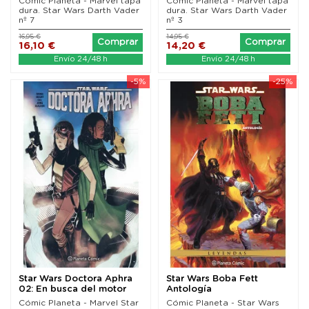
Cómic Planeta - Marvel tapa
Cómic Planeta - Marvel tapa
dura. Star Wars Darth Vader
dura. Star Wars Darth Vader
nº 7
nº 3
16,95 €
14,95 €
Comprar
Comprar
16,10 €
14,20 €
Envío 24/48 h
Envío 24/48 h
-5%
-25%
Star Wars Doctora Aphra
Star Wars Boba Fett
02: En busca del motor
Antología
Cómic Planeta - Marvel Star
Cómic Planeta - Star Wars