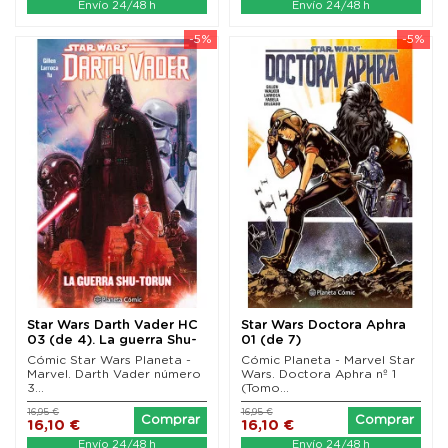
Envío 24/48 h
Envío 24/48 h
-5%
-5%
Star Wars Darth Vader HC
Star Wars Doctora Aphra
03 (de 4). La guerra Shu-
01 (de 7)
Torun. Tomo...
Cómic Star Wars Planeta -
Cómic Planeta - Marvel Star
Marvel. Darth Vader número
Wars. Doctora Aphra nº 1
3...
(Tomo...
16,95 €
16,95 €
Comprar
Comprar
16,10 €
16,10 €
Envío 24/48 h
Envío 24/48 h