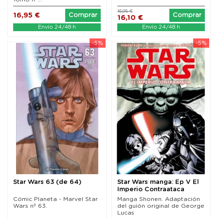
16,95 €
16,95 €
Comprar
Comprar
16,10 €
Envío 24/48 h
Envío 24/48 h
-5%
-5%
Star Wars 63 (de 64)
Star Wars manga: Ep V El
Imperio Contraataca
Cómic Planeta - Marvel Star
Manga Shonen. Adaptación
Wars nº 63.
del guión original de George
Lucas