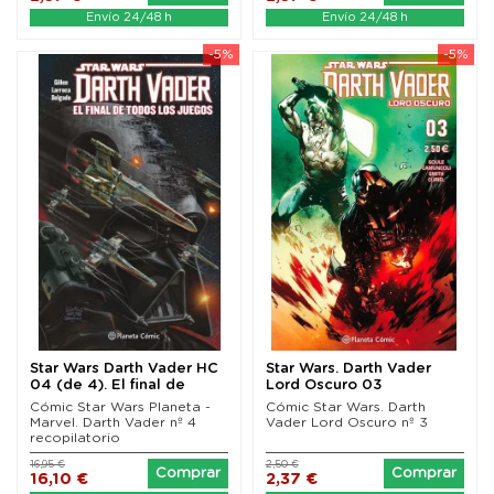
Envío 24/48 h
Envío 24/48 h
-5%
-5%
Star Wars Darth Vader HC
Star Wars. Darth Vader
04 (de 4). El final de
Lord Oscuro 03
todos los...
Cómic Star Wars Planeta -
Cómic Star Wars. Darth
Marvel. Darth Vader nº 4
Vader Lord Oscuro nº 3
recopilatorio
16,95 €
2,50 €
Comprar
Comprar
16,10 €
2,37 €