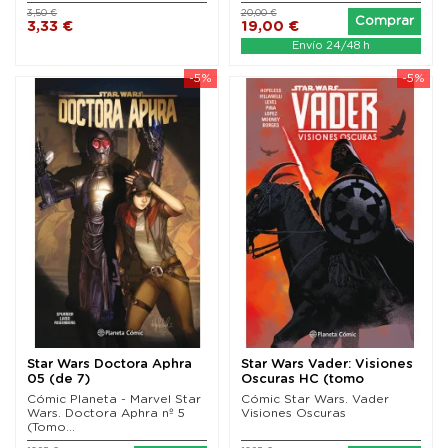
3,50 €
20,00 €
Comprar
3,33 €
19,00 €
Envío 24/48 h
-5%
-5%
Star Wars Doctora Aphra
Star Wars Vader: Visiones
05 (de 7)
Oscuras HC (tomo
recopilatorio)
Cómic Planeta - Marvel Star
Cómic Star Wars. Vader
Wars. Doctora Aphra nº 5
Visiones Oscuras
(Tomo...