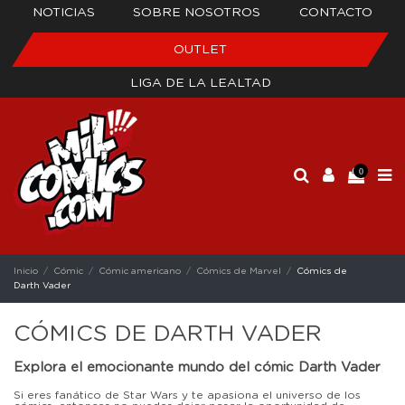
NOTICIAS
SOBRE NOSOTROS
CONTACTO
OUTLET
LIGA DE LA LEALTAD
0
Inicio
Cómic
Cómic americano
Cómics de Marvel
Cómics de
Darth Vader
CÓMICS DE DARTH VADER
Explora el emocionante mundo del cómic Darth Vader
Si eres fanático de Star Wars y te apasiona el universo de los