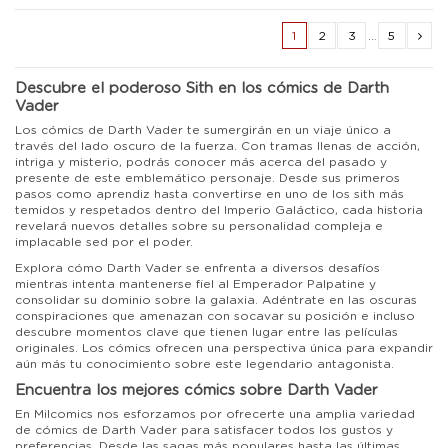
1
2
3
…
5
Descubre el poderoso Sith en los cómics de Darth
Vader
Los cómics de Darth Vader te sumergirán en un viaje único a
través del lado oscuro de la fuerza. Con tramas llenas de acción,
intriga y misterio, podrás conocer más acerca del pasado y
presente de este emblemático personaje. Desde sus primeros
pasos como aprendiz hasta convertirse en uno de los sith más
temidos y respetados dentro del Imperio Galáctico, cada historia
revelará nuevos detalles sobre su personalidad compleja e
implacable sed por el poder.
Explora cómo Darth Vader se enfrenta a diversos desafíos
mientras intenta mantenerse fiel al Emperador Palpatine y
consolidar su dominio sobre la galaxia. Adéntrate en las oscuras
conspiraciones que amenazan con socavar su posición e incluso
descubre momentos clave que tienen lugar entre las películas
originales. Los cómics ofrecen una perspectiva única para expandir
aún más tu conocimiento sobre este legendario antagonista.
Encuentra los mejores cómics sobre Darth Vader
En Milcomics nos esforzamos por ofrecerte una amplia variedad
de cómics de Darth Vader para satisfacer todos los gustos y
preferencias. Desde las sagas más populares hasta las últimas