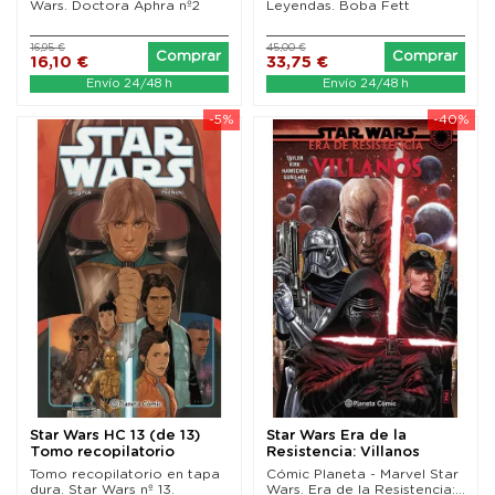
Wars. Doctora Aphra nº2
Leyendas. Boba Fett
16,95 €
45,00 €
Comprar
Comprar
16,10 €
33,75 €
Envío 24/48 h
Envío 24/48 h
-5%
-40%
Star Wars HC 13 (de 13)
Star Wars Era de la
Tomo recopilatorio
Resistencia: Villanos
Tomo recopilatorio en tapa
Cómic Planeta - Marvel Star
dura. Star Wars nº 13.
Wars. Era de la Resistencia:...