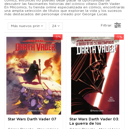
cómics, entonces no puedes dejar pasar la oportunidad de
descubrir las fascinantes historias del icónico villano Darth Vader.
En Milcomics, tu tienda online especializada en cómics, encontrarás
una amplia selección de títulos que exploran la vida y los sucesos
más destacados del personaje creado por George Lucas.
Filtrar:
Más nuevos primero
24
-5%
-5%
Star Wars Darth Vader 07
Star Wars Darth Vader 03:
La guerra de los
cazarrecompensas