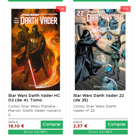
-5%
-5%
Star Wars Darth Vader HC
Star Wars Darth Vader 22
02 (de 4). Tomo
(de 25)
recopilatorio
Cómic Star Wars Planeta -
Cómic Star Wars Darth
Marvel. Darth Vader número
Vader nº 22
2...
16,95 €
2,50 €
Comprar
Comprar
16,10 €
2,37 €
Envío 24/48 h
Envío 24/48 h