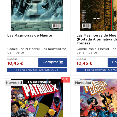
Las Mazmorras de Muerte
Las Mazmorras de Mue
(Portada Alternativa d
Fornés)
Cómic Panini Marvel. Las mazmorras
Cómic Panini Marvel. La
de muerte
de la muerte
11,00 €
11,00 €
Comprar
Co
10,45 €
10,45 €
Fecha prevista: 06/08/2026
Fecha prevista: 06/
-5%
Novedad
Novedad