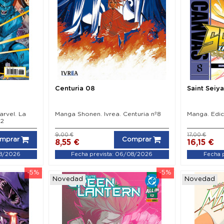
Centuria 08
Saint Seiy
arvel. La
Manga Shonen. Ivrea. Centuria nº8
Manga. Edic
º2
9,00 €
17,00 €
mprar
Comprar
8,55 €
16,15 €
08/2026
Fecha prevista: 06/08/2026
Fecha 
-5%
-5%
Novedad
Novedad