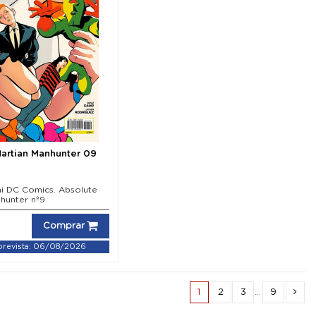
artian Manhunter 09
i DC Comics. Absolute
hunter nº9
Comprar
prevista: 06/08/2026
1
2
3
…
9