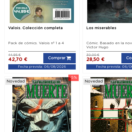
Valois. Colección completa
Los miserables
Pack de cómics. Valois nº 1 a 4
Cómic. Basado en la nov
Victor Hugo
44,95 €
30,00 €
Comprar
Co
42,70 €
28,50 €
Fecha prevista: 06/08/2026
Fecha prevista: 06/
-5%
Novedad
Novedad