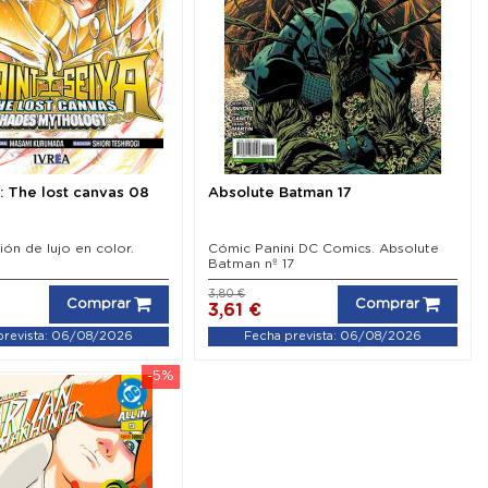
a: The lost canvas 08
Absolute Batman 17
ión de lujo en color.
Cómic Panini DC Comics. Absolute
Batman nº 17
3,80 €
Comprar
Comprar
3,61 €
prevista: 06/08/2026
Fecha prevista: 06/08/2026
-5%