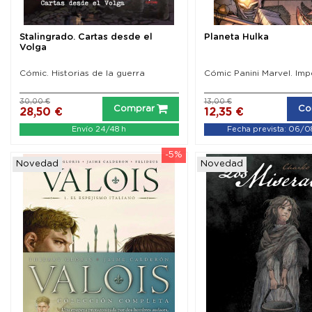
Stalingrado. Cartas desde el
Planeta Hulka
Volga
Cómic. Historias de la guerra
Cómic Panini Marvel. Imp
30,00 €
13,00 €
Comprar
Co
28,50 €
12,35 €
Envío 24/48 h
Fecha prevista: 06/
-5%
Novedad
Novedad