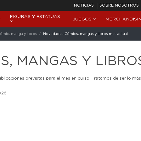
NOTICIAS
SOBRE NOSOTROS
FIGURAS Y ESTATUAS
JUEGOS
MERCHANDISI
mic, manga y libros
Novedades Cómics, mangas y libros mes actual
S, MANGAS Y LIBRO
licaciones previstas para el mes en curso. Tratamos de ser lo más
026.