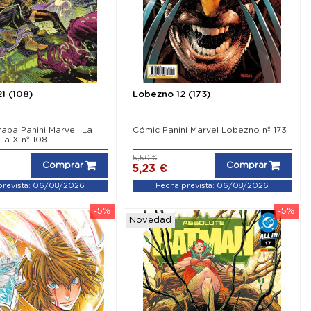
21 (108)
Lobezno 12 (173)
apa Panini Marvel. La
Cómic Panini Marvel Lobezno nº 173
lla-X nº 108
5,50 €
Comprar
Comprar
5,23 €
prevista: 06/08/2026
Fecha prevista: 06/08/2026
-5%
-5%
Novedad