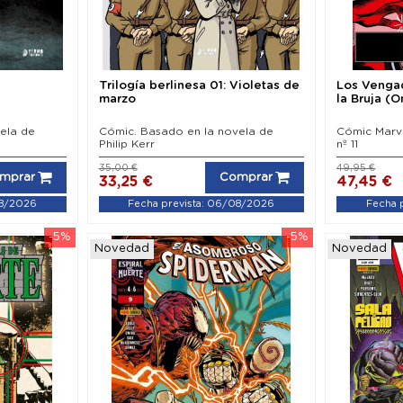
Trilogía berlinesa 01: Violetas de
Los Vengad
marzo
la Bruja (
ela de
Cómic. Basado en la novela de
Cómic Marv
Philip Kerr
nº 11
35,00 €
49,95 €
mprar
Comprar
33,25 €
47,45 €
08/2026
Fecha prevista: 06/08/2026
Fecha 
-5%
-5%
Novedad
Novedad