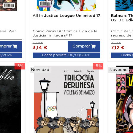
All In Justice League Unlimited 17
Batman: Th
02. DC Edi
erial War
Comic Panini DC Comics. Liga de la
Comic Panin
Justicia ilimitada nº 17
regreso del 
3,30 €
7,50 €
mprar
Comprar
3,14 €
7,12 €
08/2026
Fecha prevista: 06/08/2026
Fecha 
-5%
-5%
Novedad
Novedad