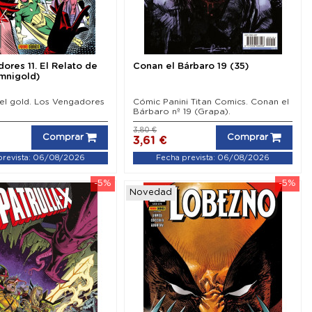
ores 11. El Relato de
Conan el Bárbaro 19 (35)
Omnigold)
el gold. Los Vengadores
Cómic Panini Titan Comics. Conan el
Bárbaro nº 19 (Grapa).
3,80 €
Comprar
Comprar
3,61 €
prevista: 06/08/2026
Fecha prevista: 06/08/2026
-5%
-5%
Novedad