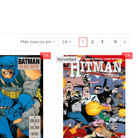
1
2
3
…
9
Más nuevos primero
24
-5%
-5%
Novedad