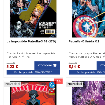
La Imposible Patrulla-X 18 (176)
Patrulla-X Unida 02
Cómic Panini Marvel. La Imposible
Cómic de grapa Panini M
Patrulla-X nº 176
nueva Patrulla-X Unida n
5,50 €
3,30 €
Comprar
Co
5,23 €
3,14 €
Fecha prevista: 06/08/2026
Fecha prevista: 06/
-5%
Novedad
Novedad