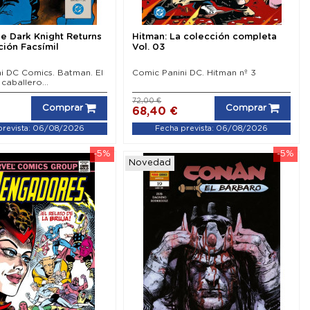
e Dark Knight Returns
Hitman: La colección completa
ción Facsímil
Vol. 03
i DC Comics. Batman. El
Comic Panini DC. Hitman nº 3
caballero...
72,00 €
Comprar
Comprar
68,40 €
prevista: 06/08/2026
Fecha prevista: 06/08/2026
-5%
-5%
Novedad