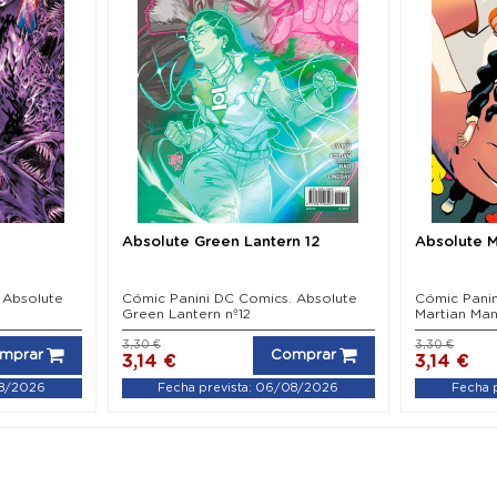
Absolute Green Lantern 12
Absolute M
 Absolute
Cómic Panini DC Comics. Absolute
Cómic Panin
Green Lantern nº12
Martian Man
3,30 €
3,30 €
mprar
Comprar
3,14 €
3,14 €
08/2026
Fecha prevista: 06/08/2026
Fecha 