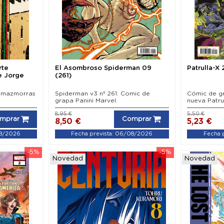
rte
El Asombroso Spiderman 09
Patrulla-X 
e Jorge
(261)
s mazmorras
Spiderman v3 nº 261. Comic de
Cómic de gr
grapa Panini Marvel.
nueva Patru
8,95 €
5,50 €
mprar
Comprar
8,50 €
5,23 €
08/2026
Fecha prevista: 06/08/2026
Fecha 
-5%
-5%
Novedad
Novedad