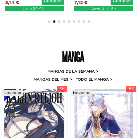
Comprar
Comprar
3,14 €
7,12 €
Envío 24/48 h
Envío 24/48 h
MANGA
MANGAS DE LA SEMANA
>
MANGAS DEL MES
>
TODO EL MANGA >
-5%
-5%
Novedad
Novedad