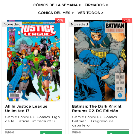
CÓMICS DE LA SEMANA >
FIRMADOS >
CÓMICS DEL MES >
VER TODOS
>
-5%
-5%
Novedad
Novedad
All In Justice League
Batman: The Dark Knight
Unlimited 17
Returns 02. DC Edición
Facsímil
Comic Panini DC Comics. Liga
Comic Panini DC Comics.
de la Justicia ilimitada nº 17
Batman. El regreso del
caballero...
3,30 €
7,50 €