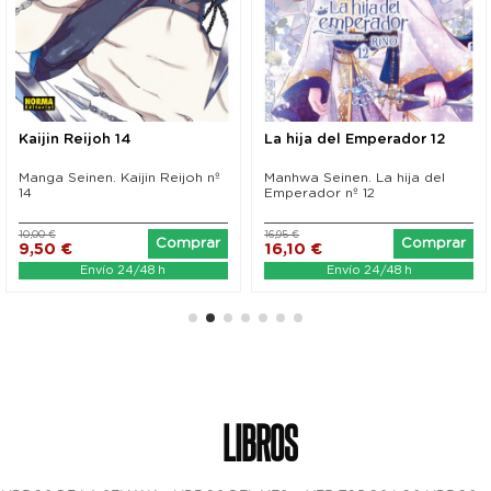
Kaijin Reijoh 14
La hija del Emperador 12
Manga Seinen. Kaijin Reijoh nº
Manhwa Seinen. La hija del
14
Emperador nº 12
10,00 €
16,95 €
Comprar
Comprar
9,50 €
16,10 €
Envío 24/48 h
Envío 24/48 h
LIBROS