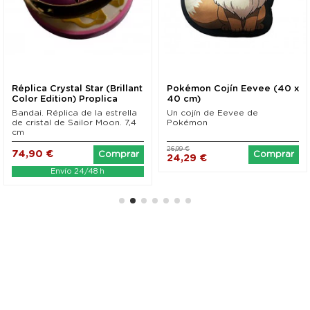
Réplica Crystal Star (Brillant
Pokémon Cojín Eevee (40 x
Color Edition) Proplica
40 cm)
Sailor...
Bandai. Réplica de la estrella
Un cojín de Eevee de
de cristal de Sailor Moon. 7,4
Pokémon
cm
26,99 €
74,90 €
Comprar
Comprar
24,29 €
Envío 24/48 h