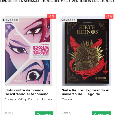
LIBROS DE LA SEMANA>
LIBROS DEL MES
>
VER TODOS LOS LIBROS >
-5%
-5%
Novedad
Novedad
Idols contra demonios.
Siete Reinos. Explorando el
Descifrando el fenómeno
universo de Juego de
de las...
Tronos y...
Ensayo. K-Pop Demon Hunters
Ensayo.
23,95 €
24,95 €
Comprar
Comprar