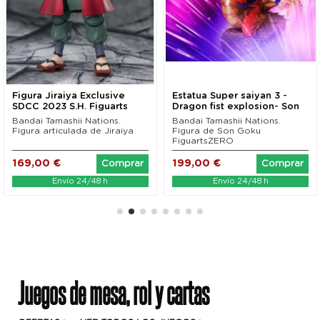
Figura Jiraiya Exclusive
Estatua Super saiyan 3 -
SDCC 2023 S.H. Figuarts
Dragon fist explosion- Son
Naruto...
Goku...
Bandai Tamashii Nations.
Bandai Tamashii Nations.
Figura articulada de Jiraiya
Figura de Son Goku
FiguartsZERO
169,00 €
199,00 €
Comprar
Comprar
Envío 24/48 h
Envío 24/48 h
Juegos de mesa, rol y cartas