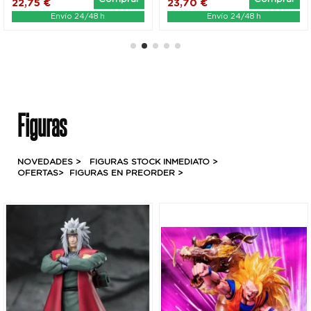
22,75 €
23,70 €
Envío 24/48 h
Envío 24/48 h
Figuras
NOVEDADES >
FIGURAS STOCK INMEDIATO >
OFERTAS>
FIGURAS
EN PREORDER >