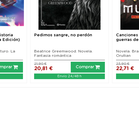
istoria
Pedimos sangre, no perdón
Canciones 
a Edición)
guerras de 
uturo. La
Beatrice Greemwood. Novela.
Novela. Br
Fantasía romántica
Orullian
21,90 €
23,90 €
mprar
Comprar
20,81 €
22,71 €
Envío 24/48 h