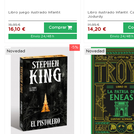
Libro juego ilustrado Infantil.
Libro ilustrado Infantil. C
Jodurdy
16,95 €
14,95 €
Comprar
Co
16,10 €
14,20 €
Envío 24/48 h
Envío 24/48 h
-5%
Novedad
Novedad