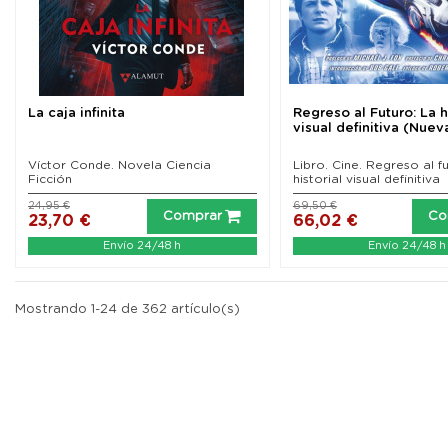
La caja infinita
Regreso al Futuro: La h
visual definitiva (Nuev
Víctor Conde. Novela Ciencia
Libro. Cine. Regreso al f
Ficción
historial visual definitiva
24,95 €
69,50 €
Comprar
Co
23,70 €
66,02 €
Envío 24/48 h
Envío 24/48 h
Mostrando 1-24 de 362 artículo(s)