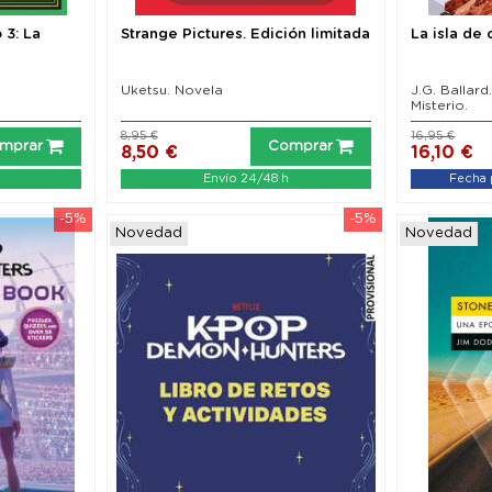
 3: La
Strange Pictures. Edición limitada
La isla de
Uketsu. Novela
J.G. Ballard
Misterio.
8,95 €
16,95 €
mprar
Comprar
8,50 €
16,10 €
Envío 24/48 h
Fecha 
-5%
-5%
Novedad
Novedad