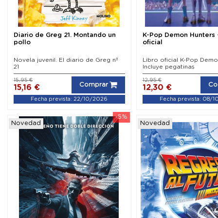
Diario de Greg 21. Montando un
K-Pop Demon Hunters 
pollo
oficial
Novela juvenil. El diario de Greg nº
Libro oficial K-Pop Demo
21
Incluye pegatinas
15,95 €
12,95 €
Comprar
Co
15,16 €
12,30 €
Fecha prevista: 22/10/2026
Fecha prevista: 08/
-5%
Novedad
Novedad