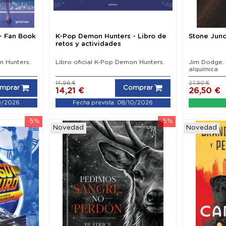
- Fan Book
K-Pop Demon Hunters - Libro de
Stone Junc
retos y actividades
n Hunters.
Libro oficial K-Pop Demon Hunters.
Jim Dodge.
alquímica
14,96 €
27,90 €
mprar
Comprar
14,21 €
26,50 €
10/2026
Fecha prevista: 08/10/2026
-5%
-5%
Novedad
Novedad