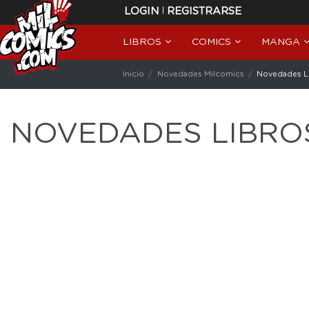
|
LOGIN
REGISTRARSE
LIBROS
COMICS
MANGA
Inicio
Novedades Milcomics
Novedades L
NOVEDADES LIBRO