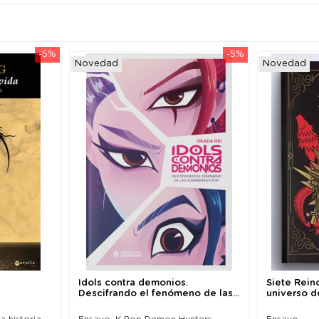
-5%
-5%
Novedad
Novedad
Idols contra demonios.
Siete Rein
Descifrando el fenómeno de las...
universo d
a historia
Ensayo. K-Pop Demon Hunters
Ensayo.