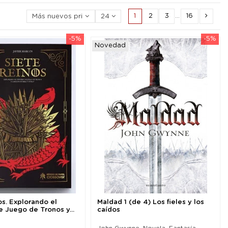
1
2
3
…
16
Más nuevos primero
24
-5%
-5%
Novedad
os. Explorando el
Maldad 1 (de 4) Los fieles y los
e Juego de Tronos y...
caídos
John Gwynne. Novela. Fantasía