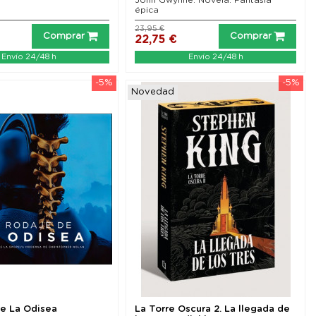
épica
23,95 €
Comprar
Comprar
22,75 €
Envío 24/48 h
Envío 24/48 h
-5%
-5%
Novedad
de La Odisea
La Torre Oscura 2. La llegada de