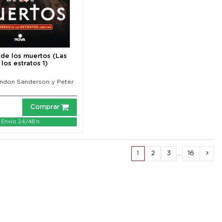
de los muertos (Las
los estratos 1)
andon Sanderson y Peter
Comprar
Envío 24/48 h
1
2
3
…
16