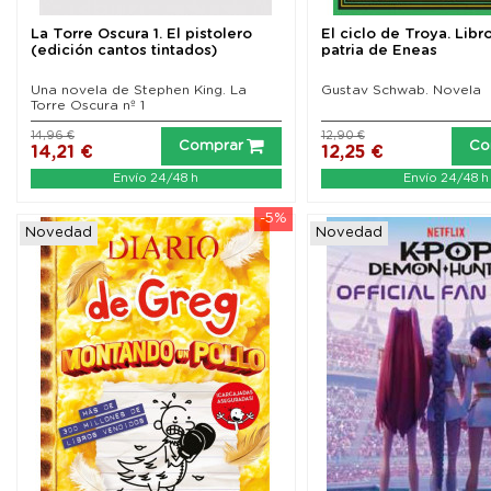
La Torre Oscura 1. El pistolero
El ciclo de Troya. Libro
(edición cantos tintados)
patria de Eneas
Una novela de Stephen King. La
Gustav Schwab. Novela
Torre Oscura nº 1
14,96 €
12,90 €
Comprar
Co
14,21 €
12,25 €
Envío 24/48 h
Envío 24/48 h
-5%
Novedad
Novedad