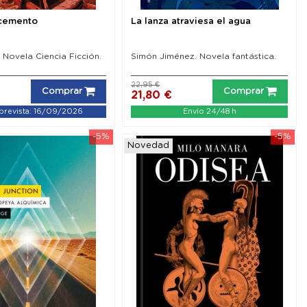
 cemento
La lanza atraviesa el agua
. Novela Ciencia Ficción.
Simón Jiménez. Novela fantástica.
22,95 €
Comprar
Comprar
21,80 €
prevista: 16/09/2026
Envío 24/48 h
-5%
-5%
Novedad