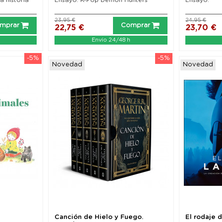
23,95 €
24,95 €
mprar
Comprar
22,75 €
23,70 €
Envío 24/48 h
-5%
-5%
Novedad
Novedad
Canción de Hielo y Fuego.
El rodaje 