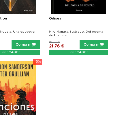
tion
Odisea
 Novela. Una epopeya
Milo Manara. Ilustrado. Del poema
de Homero.
22,90 €
Comprar
Comprar
21,76 €
Envío 24/48 h
Envío 24/48 h
-5%