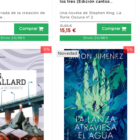
los tres (Edición cantos...
strada de la creación de
Una novela de Stephen King. La
e...
Torre Oscura nº 2
15,95 €
Comprar
Comprar
15,15 €
Envío 24/48 h
Envío 24/48 h
-5%
-5%
Novedad