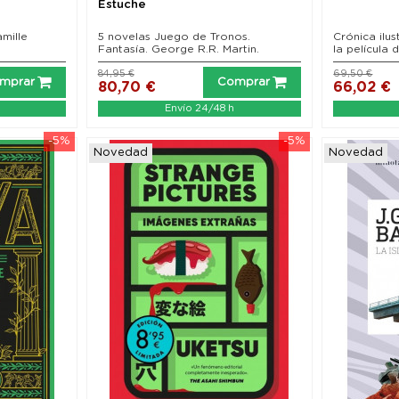
Estuche
amille
5 novelas Juego de Tronos.
Crónica ilu
Fantasía. George R.R. Martin.
la película d
84,95 €
69,50 €
mprar
Comprar
80,70 €
66,02 €
Envío 24/48 h
-5%
-5%
Novedad
Novedad