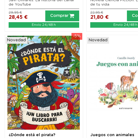
de YouTube
de tu vida
29,95 €
22,95 €
Comprar
Co
28,45 €
21,80 €
Envío 24/48 h
Envío 24/48 h
-5%
Novedad
Novedad
¿Dónde está el pirata?
Juegos con animales