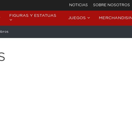
NOTICIAS
SOBRE NOSOTROS
FIGURAS Y ESTATUAS
JUEGOS
MERCHANDISI
ibros
S