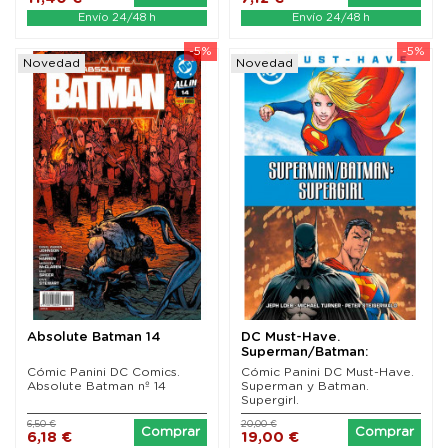
Envío 24/48 h
Envío 24/48 h
-5%
-5%
Novedad
Novedad
Absolute Batman 14
DC Must-Have.
Superman/Batman:
Supergirl
Cómic Panini DC Comics.
Cómic Panini DC Must-Have.
Absolute Batman nº 14
Superman y Batman.
Supergirl.
6,50 €
20,00 €
Comprar
Comprar
6,18 €
19,00 €