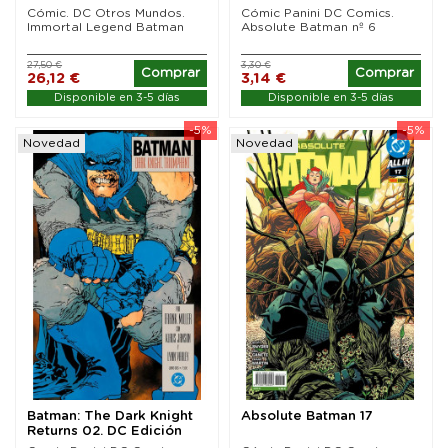
Cómic. DC Otros Mundos.
Cómic Panini DC Comics.
Immortal Legend Batman
Absolute Batman nº 6
27,50 €
3,30 €
Comprar
Comprar
26,12 €
3,14 €
Disponible en 3-5 días
Disponible en 3-5 días
-5%
-5%
Novedad
Novedad
Batman: The Dark Knight
Absolute Batman 17
Returns 02. DC Edición
Facsímil