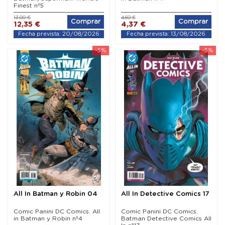
Finest nº5
13,00 €
4,60 €
Comprar
Comprar
12,35 €
4,37 €
Fecha prevista: 20/08/2026
Fecha prevista: 13/08/2026
-5%
-5%
All In Batman y Robin 04
All In Detective Comics 17
Comic Panini DC Comics. All
Comic Panini DC Comics.
in Batman y Robin nº4
Batman Detective Comics All