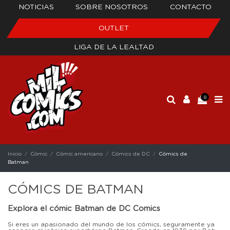
NOTICIAS
SOBRE NOSOTROS
CONTACTO
OUTLET
LIGA DE LA LEALTAD
0
Inicio
Cómic
Cómic americano
Cómics de DC
Cómics de
Batman
CÓMICS DE BATMAN
Explora el cómic Batman de DC Comics
Si eres un apasionado del mundo de los cómics, seguramente ya