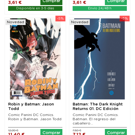
Comprar
Comprar
3,61 €
3,61 €
Disponible en 3-5 días
Envío 24/48 h
-5%
-5%
Novedad
Novedad
Robin y Batman: Jason
Batman: The Dark Knight
Todd
Returns 01. DC Edición
Facsímil
Comic Panini DC Comics.
Comic Panini DC Comics.
Robin y Batman. Jason Todd
Batman. El regreso del
caballero...
12,00 €
7,50 €
Comprar
Comprar
11,40 €
7,12 €