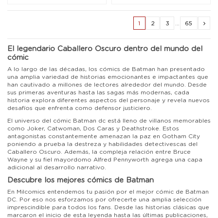
1
2
3
…
65
El legendario Caballero Oscuro dentro del mundo del
cómic
A lo largo de las décadas, los cómics de Batman han presentado
una amplia variedad de historias emocionantes e impactantes que
han cautivado a millones de lectores alrededor del mundo. Desde
sus primeras aventuras hasta las sagas más modernas, cada
historia explora diferentes aspectos del personaje y revela nuevos
desafíos que enfrenta como defensor justiciero.
El universo del cómic Batman dc está lleno de villanos memorables
como Joker, Catwoman, Dos Caras y Deathstroke. Estos
antagonistas constantemente amenazan la paz en Gotham City
poniendo a prueba la destreza y habilidades detectivescas del
Caballero Oscuro. Además, la compleja relación entre Bruce
Wayne y su fiel mayordomo Alfred Pennyworth agrega una capa
adicional al desarrollo narrativo.
Descubre los mejores cómics de Batman
En Milcomics entendemos tu pasión por el mejor cómic de Batman
DC. Por eso nos esforzamos por ofrecerte una amplia selección
imprescindible para todos los fans. Desde las historias clásicas que
marcaron el inicio de esta leyenda hasta las últimas publicaciones,