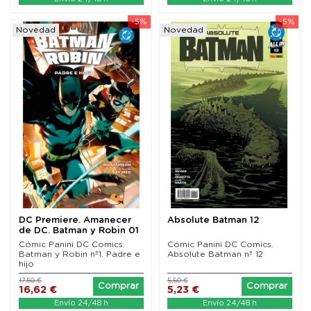
-5%
-5%
Novedad
Novedad
DC Premiere. Amanecer
Absolute Batman 12
de DC. Batman y Robin 01
Cómic Panini DC Comics.
Cómic Panini DC Comics.
Batman y Robin nº1. Padre e
Absolute Batman nº 12
hijo
17,50 €
5,50 €
Comprar
Comprar
16,62 €
5,23 €
Envío 24/48 h
Envío 24/48 h