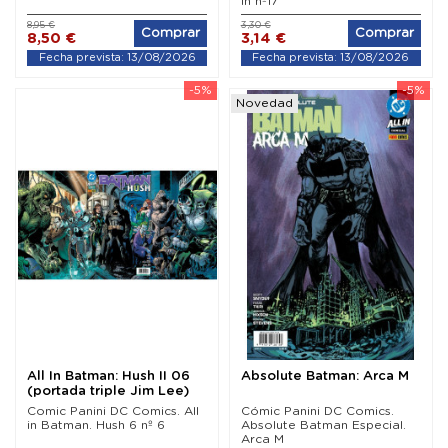
In nº17
8,95 €
3,30 €
Comprar
Comprar
8,50 €
3,14 €
Fecha prevista: 13/08/2026
Fecha prevista: 13/08/2026
-5%
-5%
Novedad
All In Batman: Hush II 06
Absolute Batman: Arca M
(portada triple Jim Lee)
Comic Panini DC Comics. All
Cómic Panini DC Comics.
in Batman. Hush 6 nº 6
Absolute Batman Especial.
Arca M