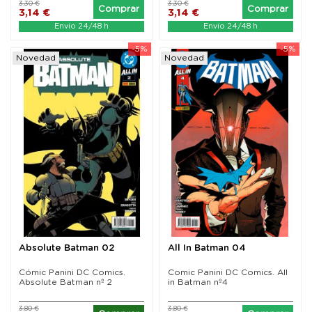
3,30 €
3,30 €
Comprar
Comprar
3,14 €
3,14 €
Envío 24/48 h
Envío 24/48 h
-5%
-5%
Novedad
Novedad
Absolute Batman 02
All In Batman 04
Cómic Panini DC Comics.
Comic Panini DC Comics. All
Absolute Batman nº 2
in Batman nº4
3,80 €
3,80 €