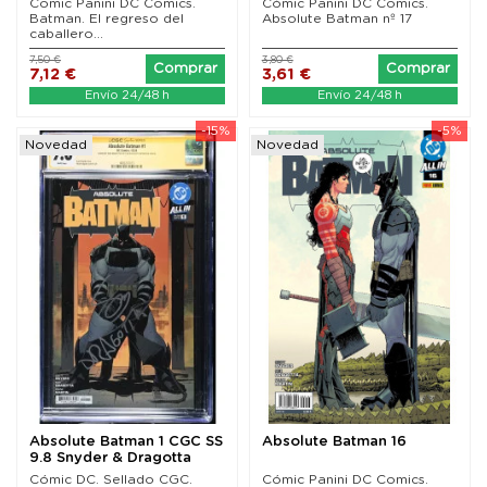
Comic Panini DC Comics.
Cómic Panini DC Comics.
Batman. El regreso del
Absolute Batman nº 17
caballero...
7,50 €
3,80 €
Comprar
Comprar
7,12 €
3,61 €
Envío 24/48 h
Envío 24/48 h
-15%
-5%
Novedad
Novedad
Absolute Batman 1 CGC SS
Absolute Batman 16
9.8 Snyder & Dragotta
Cómic DC. Sellado CGC.
Cómic Panini DC Comics.