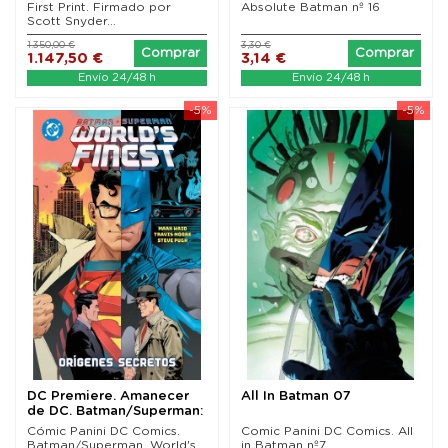
First Print. Firmado por
Absolute Batman nº 16
Scott Snyder...
1.350,00 €
3,30 €
Comprar
Comprar
1.147,50 €
3,14 €
Envío 24/48 h
Envío 24/48 h
-5%
-5%
DC Premiere. Amanecer
All In Batman 07
de DC. Batman/Superman:
World's Finest 05
Cómic Panini DC Comics.
Comic Panini DC Comics. All
Batman/Superman. World's
in Batman nº7