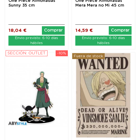
One Piece Almohadas
One Piece Almohadas
Sunny 35 cm
Mera Mera no Mi 45 cm
18,04 €
14,59 €
Comprar
Comprar
Envío previsto: 6-10 días
Envío previsto: 6-10 días
hábiles
hábiles
SECCIÓN: OUTLET
-10%
Fuera de stock