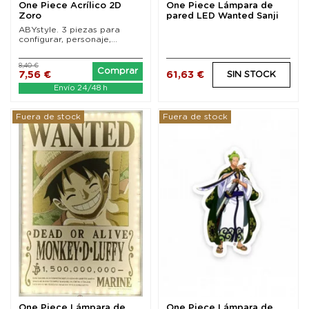
One Piece Acrílico 2D
One Piece Lámpara de
Zoro
pared LED Wanted Sanji
30 cm
ABYstyle. 3 piezas para
configurar, personaje,...
8,40 €
Comprar
61,63 €
7,56 €
SIN STOCK
Envío 24/48 h
Fuera de stock
Fuera de stock
One Piece Lámpara de
One Piece Lámpara de