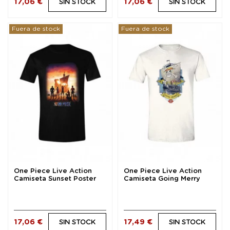
17,06 €
17,06 €
SIN STOCK
SIN STOCK
Fuera de stock
Fuera de stock
One Piece Live Action
One Piece Live Action
Camiseta Sunset Poster
Camiseta Going Merry
talla L
Vintage talla XL
17,06 €
17,49 €
SIN STOCK
SIN STOCK