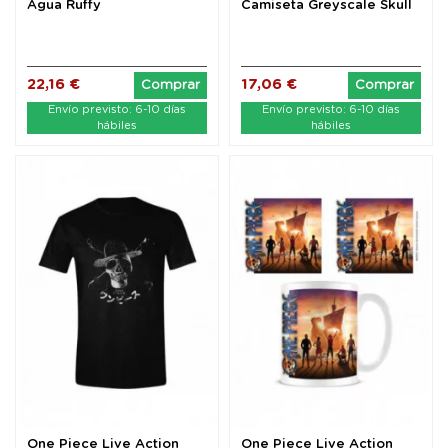
Agua Ruffy
Camiseta Greyscale Skull
talla S
22,16 €
17,06 €
Comprar
Comprar
Envío previsto: 6-10 días
Envío previsto: 6-10 días
hábiles
hábiles
One Piece Live Action
One Piece Live Action