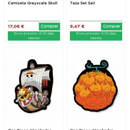
Camiseta Greyscale Skull
Taza Set Sail
talla M
17,06 €
9,47 €
Comprar
Comprar
Envío previsto: 6-10 días
Envío previsto: 6-10 días
hábiles
hábiles