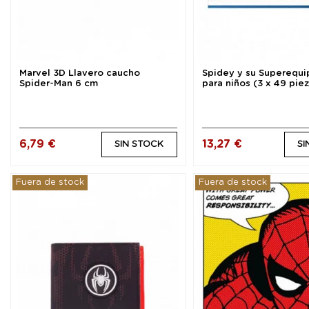
Marvel 3D Llavero caucho
Spidey y su Superequi
Spider-Man 6 cm
para niños (3 x 49 piez
6,79 €
13,27 €
SIN STOCK
SI
Fuera de stock
Fuera de stock