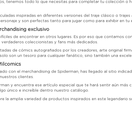
cos, tenemos todo lo que necesitas para completar tu colección o 
ladas inspiradas en diferentes versiones del traje clásico o trajes a
ersonaje y son perfectas tanto para jugar como para exhibir en tu 
chandising exclusivo
fíciles de encontrar en otros lugares. Es por eso que contamos co
s verdaderos coleccionistas y fans más dedicados.
tadas de cómics autografiados por los creadores, arte original fir
olo son un tesoro para cualquier fanático, sino también una excelen
Milcomics
onado con el merchandising de Spiderman, has llegado al sitio indi
uestros clientes.
man y encuentra ese artículo especial que te hará sentir aún más 
lgo único e increíble dentro nuestro catálogo.
e la amplia variedad de productos inspirados en este legendario su