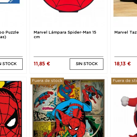
po Puzzle
Marvel Lámpara Spider-Man 15
Marvel Ta
as)
cm
11,85 €
18,13 €
N STOCK
SIN STOCK
Fuera de stock
Fuera de st