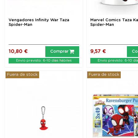
Vengadores Infinity War Taza
Marvel Comics Taza Ka
Spider-Man
Spider-Man
10,80 €
9,57 €
Comprar
Co
Envío previsto: 6-10 días hábiles
Envío previsto: 6-10 dí
Fuera de stock
Fuera de stock