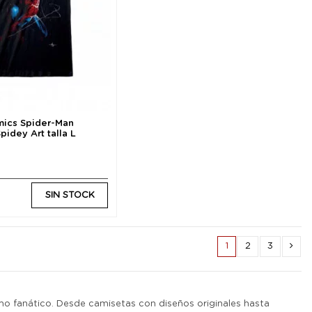
mics Spider-Man
pidey Art talla L
SIN STOCK
1
2
3
mo fanático. Desde camisetas con diseños originales hasta