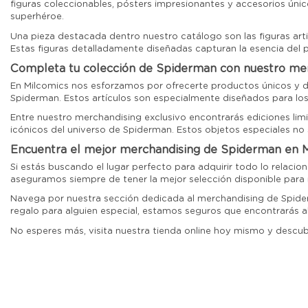
figuras coleccionables, pósters impresionantes y accesorios úni
superhéroe.
Una pieza destacada dentro nuestro catálogo son las figuras articu
Estas figuras detalladamente diseñadas capturan la esencia del p
Completa tu colección de Spiderman con nuestro mer
En Milcomics nos esforzamos por ofrecerte productos únicos y di
Spiderman. Estos artículos son especialmente diseñados para lo
Entre nuestro merchandising exclusivo encontrarás ediciones limi
icónicos del universo de Spiderman. Estos objetos especiales no s
Encuentra el mejor merchandising de Spiderman en 
Si estás buscando el lugar perfecto para adquirir todo lo relaci
aseguramos siempre de tener la mejor selección disponible para n
Navega por nuestra sección dedicada al merchandising de Spider
regalo para alguien especial, estamos seguros que encontrarás a
No esperes más, visita nuestra tienda online hoy mismo y descubr