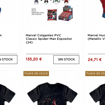
n
Marvel Colgantes PVC
Marvel Hu
Classic Spider-Man Expositor
(Metallic 
(24)
135,20 €
24,71 €
N STOCK
SIN STOCK
Fuera de stock
Fuera de st