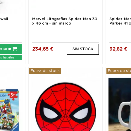
waii
Marvel Litografias Spider-Man 30
Spider-Man
x 46 cm - sin marco
Parker 41 
234,65 €
92,82 €
mprar
SIN STOCK
as hábiles
Fuera de stock
Fuera de st