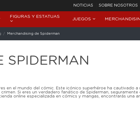
NOTICIAS
SOBRE NOSOTROS
FIGURAS Y ESTATUAS
JUEGOS
MERCHANDISI
g
Merchandising de Spiderman
E SPIDERMAN
res en el mundo del cómic. Este icónico superhéroe ha cautivado a 
l crimen. Si eres un verdadero fanático de Spiderman, seguramente q
tienda online especializada en cómics y mangas, encontrarás una a