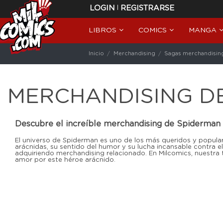
|
LOGIN
REGISTRARSE
LIBROS
COMICS
MANGA
Inicio
Merchandising
Sagas merchandisin
MERCHANDISING D
Descubre el increíble merchandising de Spiderman
El universo de Spiderman es uno de los más queridos y popula
arácnidas, su sentido del humor y su lucha incansable contra e
adquiriendo merchandising relacionado. En Milcomics, nuestra 
amor por este héroe arácnido.