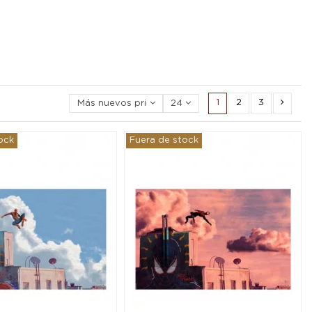
1
2
3
Más nuevos primero
24
ock
Fuera de stock