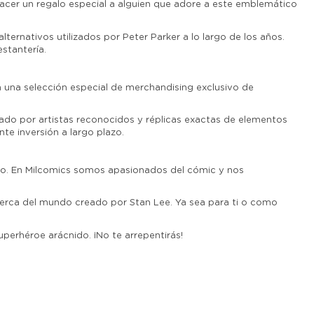
hacer un regalo especial a alguien que adore a este emblemático
lternativos utilizados por Peter Parker a lo largo de los años.
estantería.
n una selección especial de merchandising exclusivo de
mado por artistas reconocidos y réplicas exactas de elementos
te inversión a largo plazo.
cado. En Milcomics somos apasionados del cómic y nos
cerca del mundo creado por Stan Lee. Ya sea para ti o como
perhéroe arácnido. ¡No te arrepentirás!