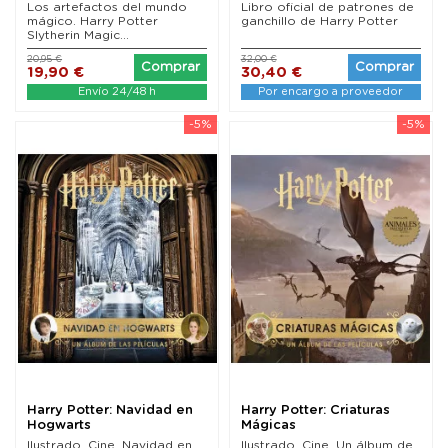
Los artefactos del mundo
Libro oficial de patrones de
mágico. Harry Potter
ganchillo de Harry Potter
Slytherin Magic...
20,95 €
32,00 €
Comprar
Comprar
19,90 €
30,40 €
Envío 24/48 h
Por encargo a proveedor
-5%
-5%
Harry Potter: Navidad en
Harry Potter: Criaturas
Hogwarts
Mágicas
Ilustrado. Cine. Navidad en
Ilustrado. Cine. Un álbum de