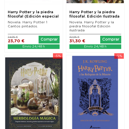
Harry Potter y la piedra
Harry Potter y la piedra
filosofal (Edición especial
filosofal. Edición Ilustrada
cantos...
Novela. Harry Potter 1
Novela. Harry Potter y la
Cantos pintados.
piedra filosofal Edición
ilustrada
24,95 €
32,95 €
Comprar
Comprar
23,70 €
31,30 €
Envío 24/48 h
Envío 24/48 h
-5%
-5%