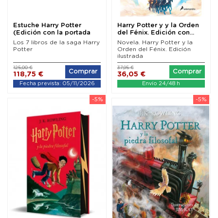
Estuche Harry Potter
Harry Potter y y la Orden
(Edición con la portada
del Fénix. Edición con...
ilustrada por...
Los 7 libros de la saga Harry
Novela. Harry Potter y la
Potter
Orden del Fénix. Edición
ilustrada
125,00 €
37,95 €
Comprar
Comprar
118,75 €
36,05 €
Fecha prevista: 05/11/2026
Envío 24/48 h
-5%
-5%