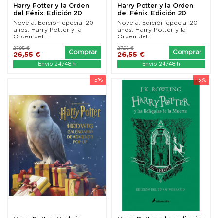
Harry Potter y la Orden
Harry Potter y la Orden
del Fénix. Edición 20
del Fénix. Edición 20
aniversario...
aniversario...
Novela. Edición epecial 20
Novela. Edición epecial 20
años. Harry Potter y la
años. Harry Potter y la
Orden del...
Orden del...
27,95 €
27,95 €
Comprar
Comprar
26,55 €
26,55 €
Envío 24/48 h
Envío 24/48 h
-5%
-5%