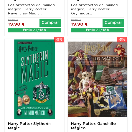
Los artefactos del mundo
Los artefactos del mundo
mágico. Harry Potter
mágico, Harry Potter
Ravenclaw Magic...
Gryffindor...
20,95 €
20,95 €
Comprar
Comprar
19,90 €
19,90 €
Envío 24/48 h
Envío 24/48 h
-5%
-5%
Harry Potter Slytherin
Harry Potter: Ganchillo
Magic
Mágico