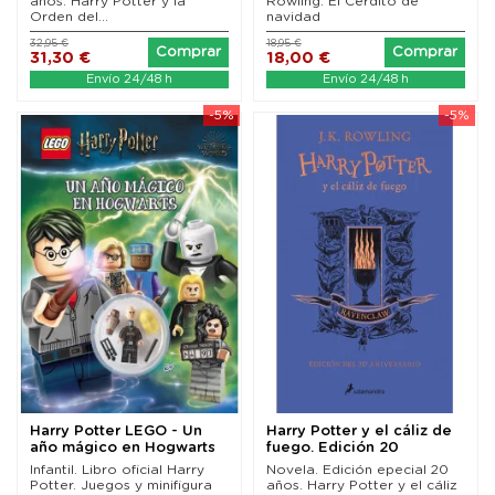
años. Harry Potter y la
Rowling. El Cerdito de
Orden del...
navidad
32,95 €
18,95 €
Comprar
Comprar
31,30 €
18,00 €
Envío 24/48 h
Envío 24/48 h
-5%
-5%
Harry Potter LEGO - Un
Harry Potter y el cáliz de
año mágico en Hogwarts
fuego. Edición 20
aniversario...
Infantil. Libro oficial Harry
Novela. Edición epecial 20
Potter. Juegos y minifigura
años. Harry Potter y el cáliz