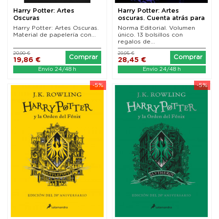
Harry Potter: Artes
Harry Potter: Artes
Oscuras
oscuras. Cuenta atrás para
Halloween
Harry Potter: Artes Oscuras.
Norma Editorial. Volumen
Material de papelería con...
único. 13 bolsillos con
regalos de...
20,90 €
29,95 €
Comprar
Comprar
19,86 €
28,45 €
Envío 24/48 h
Envío 24/48 h
-5%
-5%