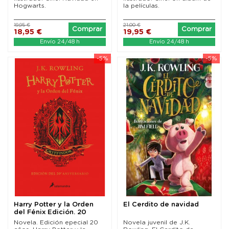
Hogwarts.
la películas.
19,95 €
21,00 €
Comprar
Comprar
18,95 €
19,95 €
Envío 24/48 h
Envío 24/48 h
-5%
-5%
Harry Potter y la Orden
El Cerdito de navidad
del Fénix Edición. 20
aniversario...
Novela. Edición epecial 20
Novela juvenil de J.K.