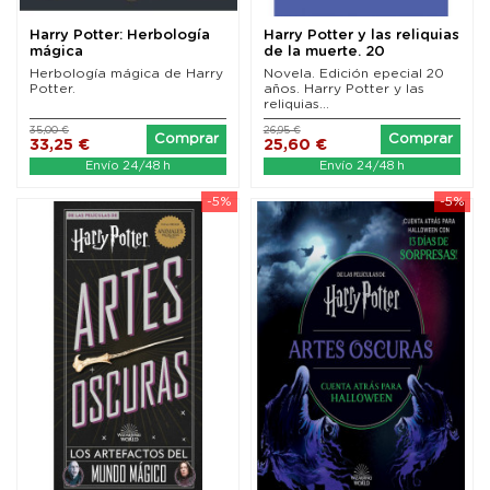
Harry Potter: Herbología
Harry Potter y las reliquias
mágica
de la muerte. 20
aniversario...
Herbología mágica de Harry
Novela. Edición epecial 20
Potter.
años. Harry Potter y las
reliquias...
35,00 €
26,95 €
Comprar
Comprar
33,25 €
25,60 €
Envío 24/48 h
Envío 24/48 h
-5%
-5%