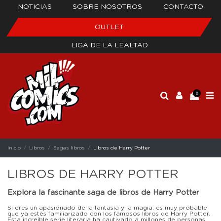
NOTICIAS
SOBRE NOSOTROS
CONTACTO
OUTLET
LIGA DE LA LEALTAD
0
Inicio
Libros
Sagas libros
Libros de Harry Potter
LIBROS DE HARRY POTTER
Explora la fascinante saga de libros de Harry Potter
Si eres un apasionado de la fantasía y la magia, es muy probable
que ya estés familiarizado con los famosos libros de Harry Potter.
Esta increíble serie literaria ha cautivado a millones de personas