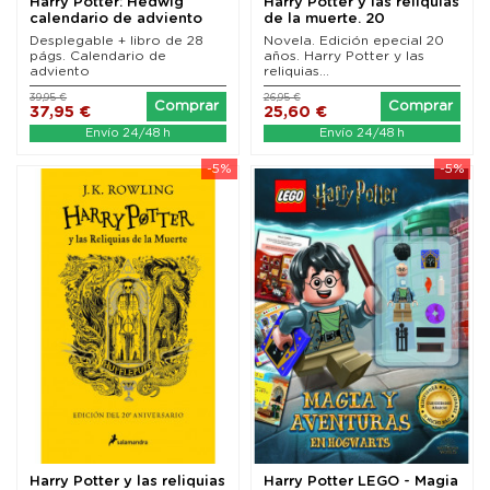
Harry Potter: Hedwig
Harry Potter y las reliquias
calendario de adviento
de la muerte. 20
Pop-Up
aniversario...
Desplegable + libro de 28
Novela. Edición epecial 20
págs. Calendario de
años. Harry Potter y las
adviento
reliquias...
39,95 €
26,95 €
Comprar
Comprar
37,95 €
25,60 €
Envío 24/48 h
Envío 24/48 h
-5%
-5%
Harry Potter y las reliquias
Harry Potter LEGO - Magia