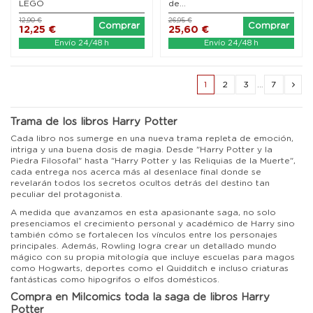
LEGO
de...
12,90 €
26,95 €
Comprar
Comprar
12,25 €
25,60 €
Envío 24/48 h
Envío 24/48 h
1
2
3
…
7
Trama de los libros Harry Potter
Cada libro nos sumerge en una nueva trama repleta de emoción,
intriga y una buena dosis de magia. Desde "Harry Potter y la
Piedra Filosofal" hasta "Harry Potter y las Reliquias de la Muerte",
cada entrega nos acerca más al desenlace final donde se
revelarán todos los secretos ocultos detrás del destino tan
peculiar del protagonista.
A medida que avanzamos en esta apasionante saga, no solo
presenciamos el crecimiento personal y académico de Harry sino
también cómo se fortalecen los vínculos entre los personajes
principales. Además, Rowling logra crear un detallado mundo
mágico con su propia mitología que incluye escuelas para magos
como Hogwarts, deportes como el Quidditch e incluso criaturas
fantásticas como hipogrifos o elfos domésticos.
Compra en Milcomics toda la saga de libros Harry
Potter