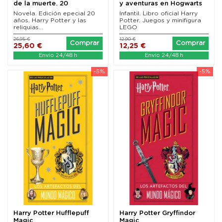
de la muerte. 20
y aventuras en Hogwarts
aniversario...
Novela. Edición epecial 20
Infantil. Libro oficial Harry
años. Harry Potter y las
Potter. Juegos y minifigura
reliquias...
LEGO
26,95 €
12,90 €
Comprar
Comprar
25,60 €
12,25 €
Envío 24/48 h
Envío 24/48 h
-5%
-5%
Harry Potter Hufflepuff
Harry Potter Gryffindor
Magic
Magic