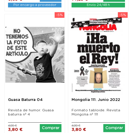
Por encargo a proveedor
Envío 24/48 h
-5%
-5%
Guasa Baturra 04
Mongolia 111. Junio 2022
Revista de humor. Guasa
Formato tabloide. Revista
baturra nº 4
Mongolia nº 111
4,00 €
4,00 €
Comprar
Comprar
3,80 €
3,80 €