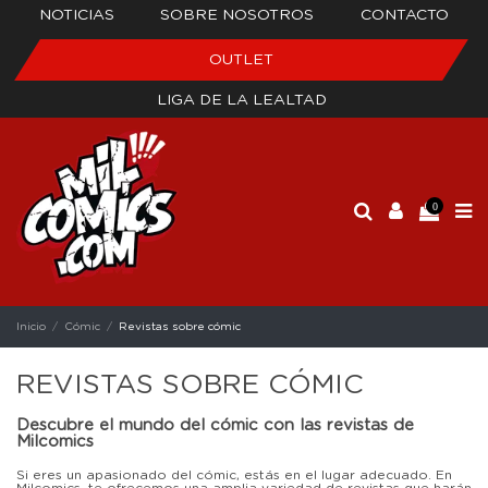
NOTICIAS
SOBRE NOSOTROS
CONTACTO
OUTLET
LIGA DE LA LEALTAD
0
Inicio
Cómic
Revistas sobre cómic
REVISTAS SOBRE CÓMIC
Descubre el mundo del cómic con las revistas de
Milcomics
Si eres un apasionado del cómic, estás en el lugar adecuado. En