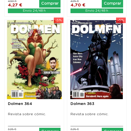
4,50 €
4,95 €
Comprar
Comprar
4,27 €
4,70 €
Envío 24/48 h
Envío 24/48 h
-5%
-5%
Dolmen 364
Dolmen 363
Revista sobre cómic.
Revista sobre cómic.
3,95 €
3,95 €