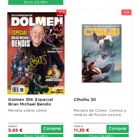
Envío 24/48 h
-5%
-5%
Dolmen 356. Especial
Cthulhu 30
Brian Michael Bendis
Revista sobre cómic
Revista de Cómic. Cómics y
relatos de ficción oscura
5,95 €
11,95 €
Comprar
Comprar
5,65 €
11,35 €
Envío 24/48 h
Envío 24/48 h