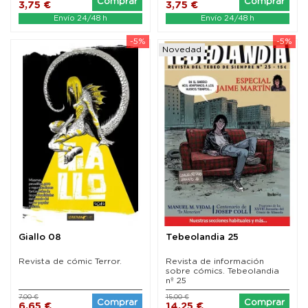
Comprar
Comprar
3,75 €
3,75 €
Envío 24/48 h
Envío 24/48 h
-5%
-5%
Novedad
Giallo 08
Tebeolandia 25
Revista de cómic Terror.
Revista de información
sobre cómics. Tebeolandia
nº 25
7,00 €
15,00 €
Comprar
Comprar
6,65 €
14,25 €