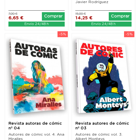
Javier Rodríguez
7,00 €
15,00 €
Comprar
Comprar
6,65 €
14,25 €
Envío 24/48 h
Envío 24/48 h
-5%
-5%
Revista autoras de cómic
Revista autores de cómic
nº 04
nº 03
Autores de cómic vol. 4. Ana
Autores de cómic vol. 3.
Miralles
Albert Monteys