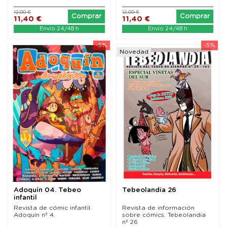
12,00 €
12,00 €
Comprar
Comprar
11,40 €
11,40 €
Envío 24/48 h
Envío 24/48 h
-5%
-5%
Novedad
Adoquín 04. Tebeo
Tebeolandia 26
infantil
Revista de cómic infantil.
Revista de información
Adoquín nº 4.
sobre cómics. Tebeolandia
nº 26