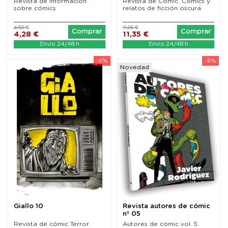
Revista de información
Revista de Cómic. Cómics y
sobre cómics
relatos de ficción oscura
4,50 €
11,95 €
Comprar
Comprar
4,28 €
11,35 €
Envío 24/48 h
Envío 24/48 h
-5%
-5%
Novedad
Giallo 10
Revista autores de cómic
nº 05
Revista de cómic Terror.
Autores de cómic vol. 5.