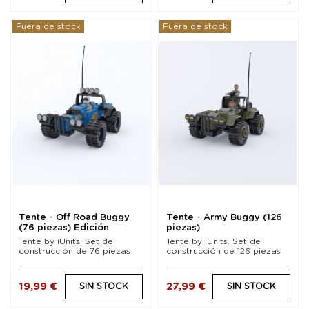
Fuera de stock
Fuera de stock
Tente - Off Road Buggy
Tente - Army Buggy (126
(76 piezas) Edición
piezas)
Limitada
Tente by iUnits. Set de
Tente by iUnits. Set de
construcción de 76 piezas
construcción de 126 piezas
19,99 €
27,99 €
SIN STOCK
SIN STOCK