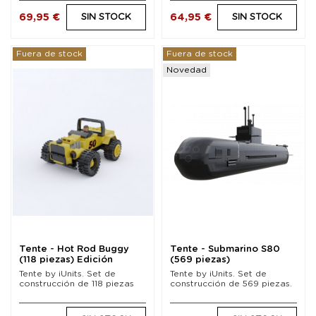
69,95 €
64,95 €
SIN STOCK
SIN STOCK
Fuera de stock
Fuera de stock
Novedad
Tente - Hot Rod Buggy
Tente - Submarino S80
(118 piezas) Edición
(569 piezas)
Limitada
Tente by iUnits. Set de
Tente by iUnits. Set de
construcción de 118 piezas
construcción de 569 piezas.