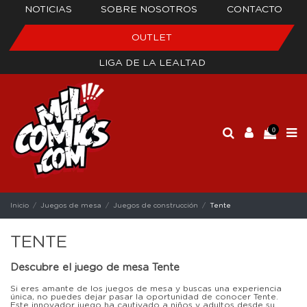
NOTICIAS
SOBRE NOSOTROS
CONTACTO
OUTLET
LIGA DE LA LEALTAD
0
Inicio
Juegos de mesa
Juegos de construcción
Tente
TENTE
Descubre el juego de mesa Tente
Si eres amante de los juegos de mesa y buscas una experiencia
única, no puedes dejar pasar la oportunidad de conocer Tente.
Este innovador juego ha cautivado a niños y adultos desde su