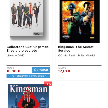
Collector's Cut: Kingsman.
Kingsman. The Secret
El servicio secreto
Service
Libro + DVD
Cómic Panini MillarWorld.
19,90 €
18,00 €
Comprar
18,90 €
17,10 €
Por encargo a proveedor
-5%