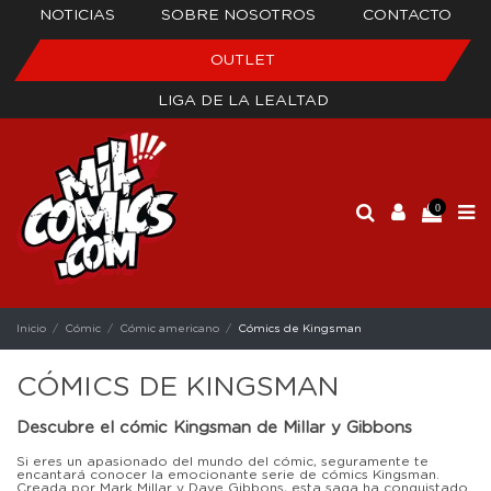
NOTICIAS
SOBRE NOSOTROS
CONTACTO
OUTLET
LIGA DE LA LEALTAD
0
Inicio
Cómic
Cómic americano
Cómics de Kingsman
CÓMICS DE KINGSMAN
Descubre el cómic Kingsman de Millar y Gibbons
Si eres un apasionado del mundo del cómic, seguramente te
encantará conocer la emocionante serie de cómics Kingsman.
Creada por Mark Millar y Dave Gibbons, esta saga ha conquistado