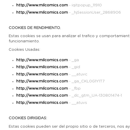
http://www.milcomics.com
- iqitpopup_11910
http://www.milcomics.com
- _hjSessionUser_2868906
COOKIES DE RENDIMIENTO.
Estas cookies se usan para analizar el trafico y comportamient
funcionamiento.
Cookies Usadas:
http://www.milcomics.com
- _ga
http://www.milcomics.com
- _gid
http://www.milcomics.com
- __atuvc
http://www.milcomics.com
- _ga_CKL0G1Y1T7
http://www.milcomics.com
- _fbp
http://www.milcomics.com
- _dc_gtm_UA-130801474-1
http://www.milcomics.com
- __atuvs
COOKIES DIRIGIDAS:
Estas cookies pueden ser del propio sitio o de terceros, nos ayu