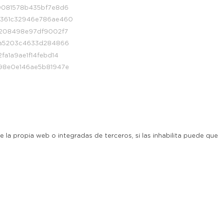
9081578b435bf7e8d6
1361c32946e786ae460
5208498e97df9002f7
ba5203c4633d284866
fa1a9ae1f14febd14
98e0e146ae5b81947e
e la propia web o integradas de terceros, si las inhabilita puede q