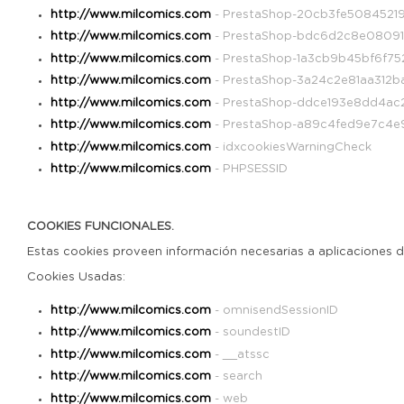
http://www.milcomics.com
- PrestaShop-20cb3fe5084521
http://www.milcomics.com
- PrestaShop-bdc6d2c8e0809
http://www.milcomics.com
- PrestaShop-1a3cb9b45bf6f7
http://www.milcomics.com
- PrestaShop-3a24c2e81aa312
http://www.milcomics.com
- PrestaShop-ddce193e8dd4ac2
http://www.milcomics.com
- PrestaShop-a89c4fed9e7c4e
http://www.milcomics.com
- idxcookiesWarningCheck
http://www.milcomics.com
- PHPSESSID
COOKIES FUNCIONALES.
Estas cookies proveen información necesarias a aplicaciones d
Cookies Usadas:
http://www.milcomics.com
- omnisendSessionID
http://www.milcomics.com
- soundestID
http://www.milcomics.com
- __atssc
http://www.milcomics.com
- search
http://www.milcomics.com
- web