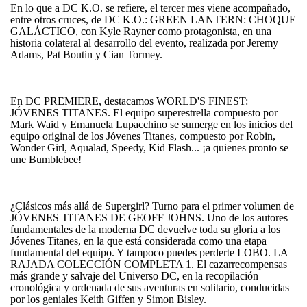
En lo que a DC K.O. se refiere, el tercer mes viene acompañado,
entre otros cruces, de DC K.O.: GREEN LANTERN: CHOQUE
GALÁCTICO, con Kyle Rayner como protagonista, en una
historia colateral al desarrollo del evento, realizada por Jeremy
Adams, Pat Boutin y Cian Tormey.
En DC PREMIERE, destacamos WORLD'S FINEST:
JÓVENES TITANES. El equipo superestrella compuesto por
Mark Waid y Emanuela Lupacchino se sumerge en los inicios del
equipo original de los Jóvenes Titanes, compuesto por Robin,
Wonder Girl, Aqualad, Speedy, Kid Flash... ¡a quienes pronto se
une Bumblebee!
¿Clásicos más allá de Supergirl? Turno para el primer volumen de
JÓVENES TITANES DE GEOFF JOHNS. Uno de los autores
fundamentales de la moderna DC devuelve toda su gloria a los
Jóvenes Titanes, en la que está considerada como una etapa
fundamental del equipo. Y tampoco puedes perderte LOBO. LA
RAJADA COLECCIÓN COMPLETA 1. El cazarrecompensas
más grande y salvaje del Universo DC, en la recopilación
cronológica y ordenada de sus aventuras en solitario, conducidas
por los geniales Keith Giffen y Simon Bisley.