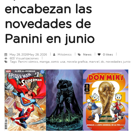
encabezan las
novedades de
Panini en junio
May 28, 2026May 28, 2026
Milcómics
News
0
likes
603 Visualizaciones
Tags: Panini cómics, manga, comic usa, novela grafica, marvel, dc, novedades junio