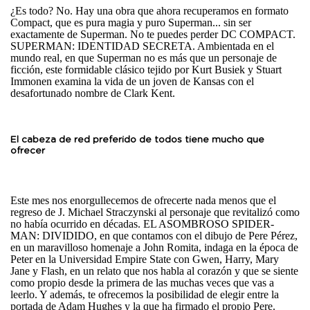
¿Es todo? No. Hay una obra que ahora recuperamos en formato
Compact, que es pura magia y puro Superman... sin ser
exactamente de Superman. No te puedes perder DC COMPACT.
SUPERMAN: IDENTIDAD SECRETA. Ambientada en el
mundo real, en que Superman no es más que un personaje de
ficción, este formidable clásico tejido por Kurt Busiek y Stuart
Immonen examina la vida de un joven de Kansas con el
desafortunado nombre de Clark Kent.
El cabeza de red preferido de todos tiene mucho que
ofrecer
Este mes nos enorgullecemos de ofrecerte nada menos que el
regreso de J. Michael Straczynski al personaje que revitalizó como
no había ocurrido en décadas. EL ASOMBROSO SPIDER-
MAN: DIVIDIDO, en que contamos con el dibujo de Pere Pérez,
en un maravilloso homenaje a John Romita, indaga en la época de
Peter en la Universidad Empire State con Gwen, Harry, Mary
Jane y Flash, en un relato que nos habla al corazón y que se siente
como propio desde la primera de las muchas veces que vas a
leerlo. Y además, te ofrecemos la posibilidad de elegir entre la
portada de Adam Hughes y la que ha firmado el propio Pere.