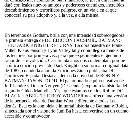
dará con leales nuevos amigos y poderosos enemigos, increíbles
descubrimientos y terroríficos peligros, en un viaje en el que
conocerá su país adoptivo y, a la vez, a ella misma.
En terrenos de Gotham, brilla con una intensidad sobrecogedora
la primera entrega de DC EDICIÓN FACSÍMIL. BATMAN:
THE DARK KNIGHT RETURNS. La obra maestra de Frank
Miller, Klaus Janson y Lynn Varley tal y como llegó a manos de
los lectores por primera vez, para que experimentes el genuino
sabor de la revolución. Casi treinta años nos contemplan, porque
la única edición previa de Dark Knight en su formato original data
de 1987, cuando la añorada Ediciones Zinco publicaba DC
Comics en España. Destaca además la novedad de ROBIN Y
BATMAN: JASON TODD. El galardonado equipo creativo de
Jeff Lemire y Dustin Nguyen (Descender) exploran la historia del
segundo Chico Maravilla. Y ya que estamos con los Robin: DC
BLACK LABEL. THE BOY WONDER nos ofrece una versión
de la peripecia vital de Damian Wayne diferente a todas las
demás. Esta es la compleja e inmortal historia de Batman y Robin,
sintetizada por el visionario Juni Ba hasta convertirse en un cuento
accesible y conmovedor.