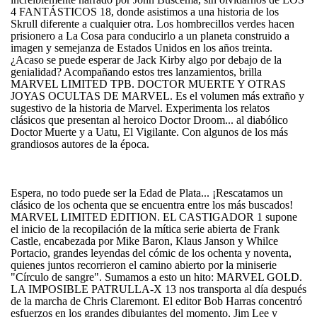
4 FANTÁSTICOS 18, donde asistimos a una historia de los
Skrull diferente a cualquier otra. Los hombrecillos verdes hacen
prisionero a La Cosa para conducirlo a un planeta construido a
imagen y semejanza de Estados Unidos en los años treinta.
¿Acaso se puede esperar de Jack Kirby algo por debajo de la
genialidad? Acompañando estos tres lanzamientos, brilla
MARVEL LIMITED TPB. DOCTOR MUERTE Y OTRAS
JOYAS OCULTAS DE MARVEL. Es el volumen más extraño y
sugestivo de la historia de Marvel. Experimenta los relatos
clásicos que presentan al heroico Doctor Droom... al diabólico
Doctor Muerte y a Uatu, El Vigilante. Con algunos de los más
grandiosos autores de la época.
Espera, no todo puede ser la Edad de Plata... ¡Rescatamos un
clásico de los ochenta que se encuentra entre los más buscados!
MARVEL LIMITED EDITION. EL CASTIGADOR 1 supone
el inicio de la recopilación de la mítica serie abierta de Frank
Castle, encabezada por Mike Baron, Klaus Janson y Whilce
Portacio, grandes leyendas del cómic de los ochenta y noventa,
quienes juntos recorrieron el camino abierto por la miniserie
"Círculo de sangre". Sumamos a esto un hito: MARVEL GOLD.
LA IMPOSIBLE PATRULLA-X 13 nos transporta al día después
de la marcha de Chris Claremont. El editor Bob Harras concentró
esfuerzos en los grandes dibujantes del momento, Jim Lee y