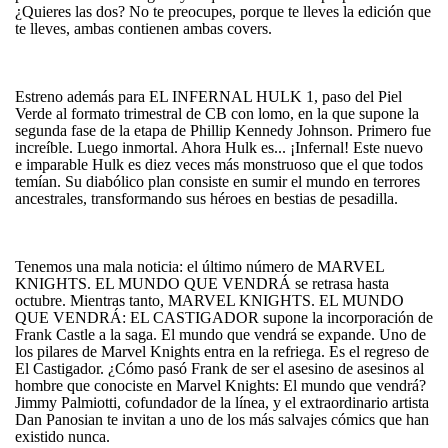
¿Quieres las dos? No te preocupes, porque te lleves la edición que
te lleves, ambas contienen ambas covers.
Estreno además para EL INFERNAL HULK 1, paso del Piel
Verde al formato trimestral de CB con lomo, en la que supone la
segunda fase de la etapa de Phillip Kennedy Johnson. Primero fue
increíble. Luego inmortal. Ahora Hulk es... ¡Infernal! Este nuevo
e imparable Hulk es diez veces más monstruoso que el que todos
temían. Su diabólico plan consiste en sumir el mundo en terrores
ancestrales, transformando sus héroes en bestias de pesadilla.
Tenemos una mala noticia: el último número de MARVEL
KNIGHTS. EL MUNDO QUE VENDRÁ se retrasa hasta
octubre. Mientras tanto, MARVEL KNIGHTS. EL MUNDO
QUE VENDRÁ: EL CASTIGADOR supone la incorporación de
Frank Castle a la saga. El mundo que vendrá se expande. Uno de
los pilares de Marvel Knights entra en la refriega. Es el regreso de
El Castigador. ¿Cómo pasó Frank de ser el asesino de asesinos al
hombre que conociste en Marvel Knights: El mundo que vendrá?
Jimmy Palmiotti, cofundador de la línea, y el extraordinario artista
Dan Panosian te invitan a uno de los más salvajes cómics que han
existido nunca.