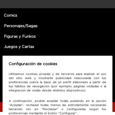
Comics
Personajes/Sagas
Figuras y Funkos
Juegos y Cartas
Sobre nosotros
Configuración de cookies
SUSCRÍBETE A NUESTRA NEWLETTER
Utilizamos cookies propias y de terceros para analizar el uso
del sitio web y mostrarte publicidad relacionada con tus
preferencias sobre la base de un perfil elaborado a partir de
tus hábitos de navegación (por ejemplo, páginas visitadas o la
integración de visitas desde distintos dispositivos).
A continuación, podrás aceptar todas pulsando en la opción
“Aceptar”, rechazar todas menos las estrictamente necesarias
haciendo clic en "Rechazar" o configurarlas según tus
preferencias mediante el botón “Configurar”.