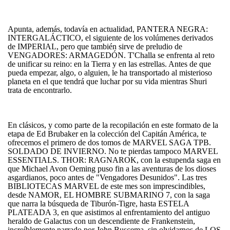
Apunta, además, todavía en actualidad, PANTERA NEGRA:
INTERGALÁCTICO, el siguiente de los volúmenes derivados
de IMPERIAL, pero que también sirve de preludio de
VENGADORES: ARMAGEDÓN. T'Challa se enfrenta al reto
de unificar su reino: en la Tierra y en las estrellas. Antes de que
pueda empezar, algo, o alguien, le ha transportado al misterioso
planeta en el que tendrá que luchar por su vida mientras Shuri
trata de encontrarlo.
En clásicos, y como parte de la recopilación en este formato de la
etapa de Ed Brubaker en la colección del Capitán América, te
ofrecemos el primero de dos tomos de MARVEL SAGA TPB.
SOLDADO DE INVIERNO. No te pierdas tampoco MARVEL
ESSENTIALS. THOR: RAGNAROK, con la estupenda saga en
que Michael Avon Oeming puso fin a las aventuras de los dioses
asgardianos, poco antes de "Vengadores Desunidos". Las tres
BIBLIOTECAS MARVEL de este mes son imprescindibles,
desde NAMOR, EL HOMBRE SUBMARINO 7, con la saga
que narra la búsqueda de Tiburón-Tigre, hasta ESTELA
PLATEADA 3, en que asistimos al enfrentamiento del antiguo
heraldo de Galactus con un descendiente de Frankenstein,
increíblemente narrado por John Buscema, sin olvidarnos de LOS