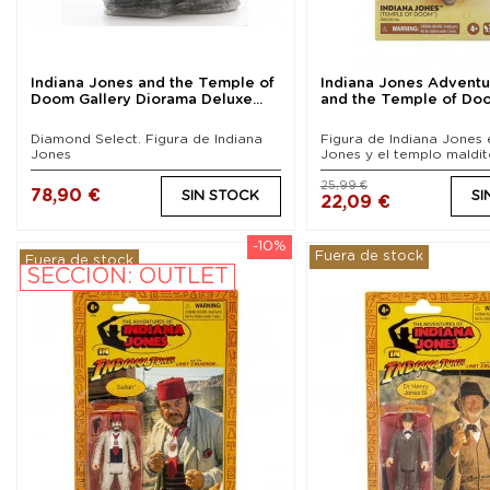
Indiana Jones and the Temple of
Indiana Jones Adventur
Doom Gallery Diorama Deluxe...
and the Temple of Doom
Diamond Select. Figura de Indiana
Figura de Indiana Jones 
Jones
Jones y el templo maldi
25,99 €
78,90 €
SIN STOCK
SI
22,09 €
-10%
Fuera de stock
Fuera de stock
SECCIÓN: OUTLET