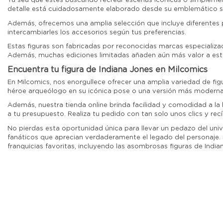
Ya sea que estés buscando recrear escenas icónicas o simplement
detalle está cuidadosamente elaborado desde su emblemático som
Además, ofrecemos una amplia selección que incluye diferentes po
intercambiarles los accesorios según tus preferencias.
Estas figuras son fabricadas por reconocidas marcas especializada
Además, muchas ediciones limitadas añaden aún más valor a esta
Encuentra tu figura de Indiana Jones en Milcomics
En Milcomics, nos enorgullece ofrecer una amplia variedad de figu
héroe arqueólogo en su icónica pose o una versión más moderna i
Además, nuestra tienda online brinda facilidad y comodidad a la
a tu presupuesto. Realiza tu pedido con tan solo unos clics y rec
No pierdas esta oportunidad única para llevar un pedazo del univ
fanáticos que aprecian verdaderamente el legado del personaje. 
franquicias favoritas, incluyendo las asombrosas figuras de Indi