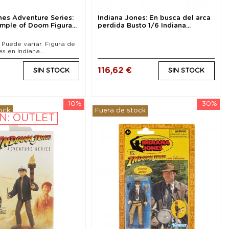
nes Adventure Series:
Indiana Jones: En busca del arca
mple of Doom Figura...
perdida Busto 1/6 Indiana...
Puede variar. Figura de
s en Indiana...
116,62 €
SIN STOCK
SIN STOCK
-10%
-30%
ock
Fuera de stock
N: OUTLET