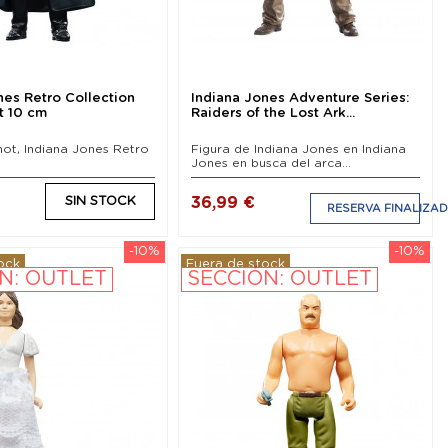
nes Retro Collection
Indiana Jones Adventure Series:
t 10 cm
Raiders of the Lost Ark...
hot, Indiana Jones Retro
Figura de Indiana Jones en Indiana
Jones en busca del arca...
36,99 €
SIN STOCK
RESERVA FINALIZA
-10%
-10%
ock
Fuera de stock
N: OUTLET
SECCIÓN: OUTLET