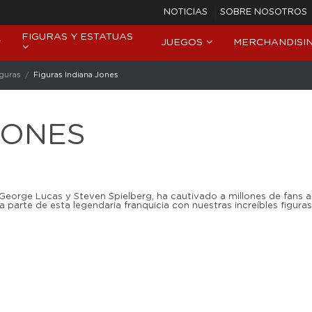
NOTICIAS
SOBRE NOSOTROS
FIGURAS Y ESTATUAS
JUEGOS
MERCHANDISI
iguras
Figuras Indiana Jones
JONES
 George Lucas y Steven Spielberg, ha cautivado a millones de fans 
 parte de esta legendaria franquicia con nuestras increíbles figuras