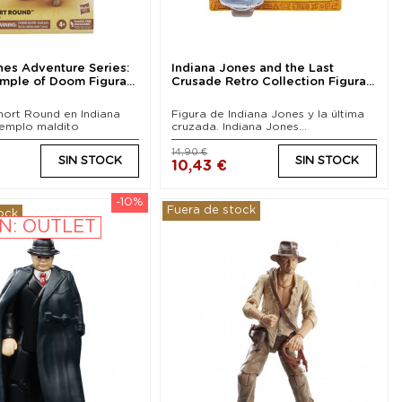
nes Adventure Series:
Indiana Jones and the Last
mple of Doom Figura...
Crusade Retro Collection Figura...
hort Round en Indiana
Figura de Indiana Jones y la última
templo maldito
cruzada. Indiana Jones...
14,90 €
SIN STOCK
SIN STOCK
10,43 €
-10%
Fuera de stock
ock
N: OUTLET