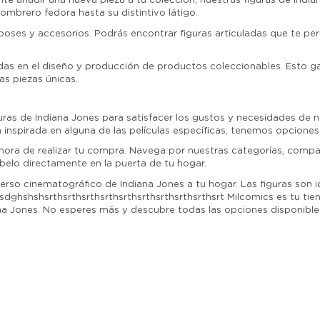
e añadir una nueva pieza a tu colección, nuestras figuras de India
brero fedora hasta su distintivo látigo.
ses y accesorios. Podrás encontrar figuras articuladas que te perm
s en el diseño y producción de productos coleccionables. Esto garan
s piezas únicas.
ras de Indiana Jones para satisfacer los gustos y necesidades de nu
nspirada en alguna de las películas específicas, tenemos opciones 
 hora de realizar tu compra. Navega por nuestras categorías, compa
íbelo directamente en la puerta de tu hogar.
erso cinematográfico de Indiana Jones a tu hogar. Las figuras son 
sdghshshsrthsrthsrthsrthsrthsrthsrthsrthsrthsrt Milcomics es tu tie
ana Jones. No esperes más y descubre todas las opciones disponible