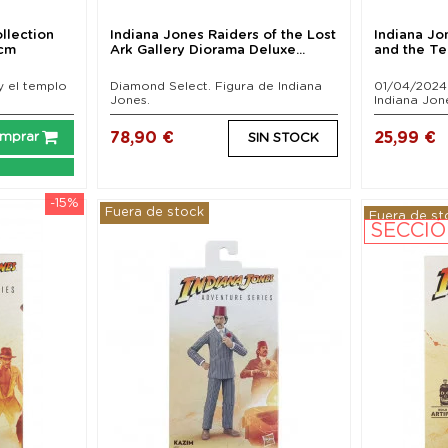
llection
Indiana Jones Raiders of the Lost
Indiana Jo
 cm
Ark Gallery Diorama Deluxe...
and the Te
y el templo
Diamond Select. Figura de Indiana
01/04/2024 
Jones.
Indiana Jone
78,90 €
25,99 €
mprar
SIN STOCK
-15%
Fuera de stock
Fuera de st
SECCIÓ