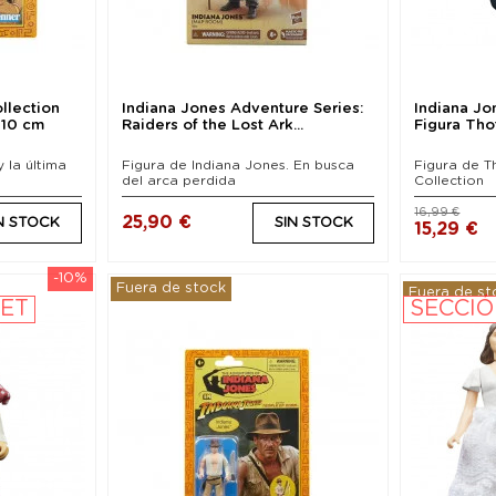
llection
Indiana Jones Adventure Series:
Indiana Jo
 10 cm
Raiders of the Lost Ark...
Figura Tho
 la última
Figura de Indiana Jones. En busca
Figura de T
del arca perdida
Collection
16,99 €
25,90 €
N STOCK
SIN STOCK
15,29 €
-10%
Fuera de stock
Fuera de st
LET
SECCIÓ