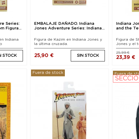
e Series:
EMBALAJE DAÑADO. Indiana
Indiana Jo
 Figura...
Jones Adventure Series: Indiana...
and the Te
en Indiana
Figura de Kazim en Indiana Jones y
Figura de S
to
la última cruzada.
Jones y el 
25,99 €
25,90 €
N STOCK
SIN STOCK
23,39 €
Fuera de stock
Fuera de st
SECCIÓ