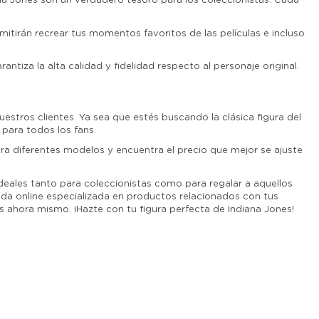
na Jones son un verdadero tesoro para los coleccionistas. Cada
itirán recrear tus momentos favoritos de las películas e incluso
tiza la alta calidad y fidelidad respecto al personaje original.
estros clientes. Ya sea que estés buscando la clásica figura del
para todos los fans.
ra diferentes modelos y encuentra el precio que mejor se ajuste
ideales tanto para coleccionistas como para regalar a aquellos
nda online especializada en productos relacionados con tus
s ahora mismo. ¡Hazte con tu figura perfecta de Indiana Jones!