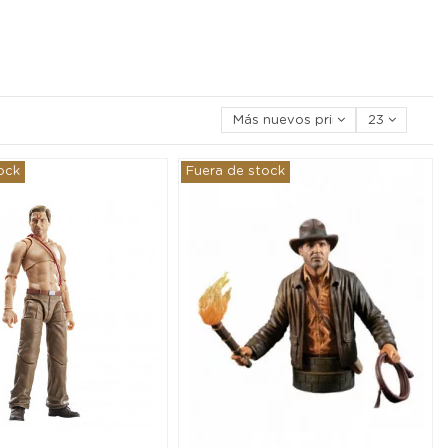
Más nuevos primero
23
ock
Fuera de stock