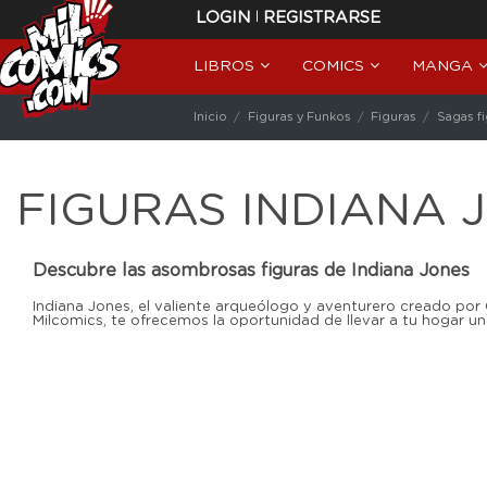
|
LOGIN
REGISTRARSE
LIBROS
COMICS
MANGA
Inicio
Figuras y Funkos
Figuras
Sagas f
FIGURAS INDIANA 
Descubre las asombrosas figuras de Indiana Jones
Indiana Jones, el valiente arqueólogo y aventurero creado por
Milcomics, te ofrecemos la oportunidad de llevar a tu hogar una