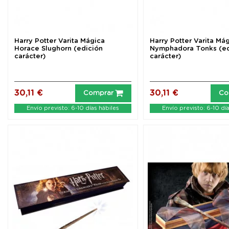
Harry Potter Varita Mágica
Harry Potter Varita Má
Horace Slughorn (edición
Nymphadora Tonks (ed
carácter)
carácter)
30,11 €
30,11 €
Comprar
Co
Envío previsto: 6-10 días hábiles
Envío previsto: 6-10 dí