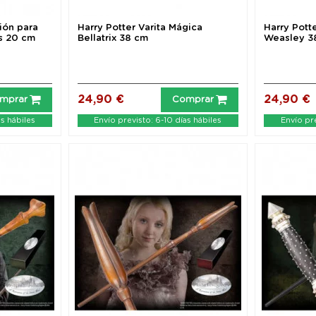
ión para
Harry Potter Varita Mágica
Harry Pott
s 20 cm
Bellatrix 38 cm
Weasley 3
24,90 €
24,90 €
mprar
Comprar
as hábiles
Envío previsto: 6-10 días hábiles
Envío pre