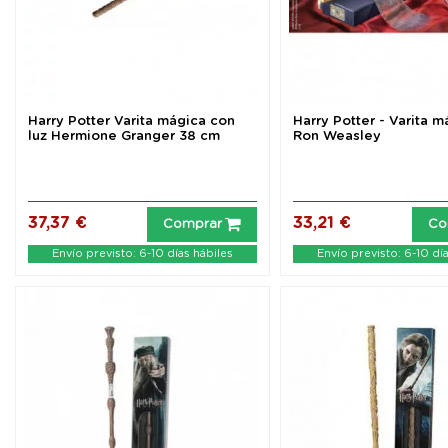
Harry Potter Varita mágica con
Harry Potter - Varita 
luz Hermione Granger 38 cm
Ron Weasley
37,37 €
33,21 €
Comprar
Co
Envío previsto: 6-10 días hábiles
Envío previsto: 6-10 dí