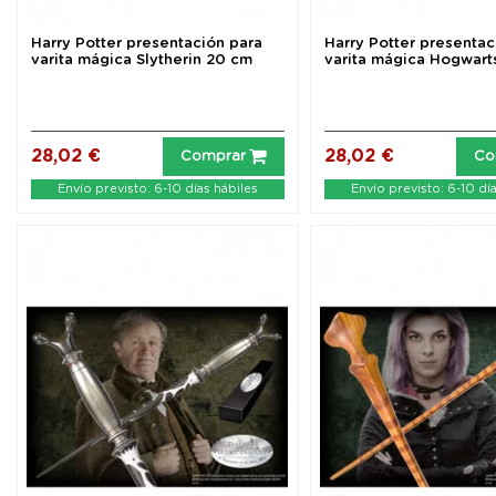
Harry Potter presentación para
Harry Potter presentac
varita mágica Slytherin 20 cm
varita mágica Hogwart
28,02 €
28,02 €
Comprar
Co
Envío previsto: 6-10 días hábiles
Envío previsto: 6-10 dí