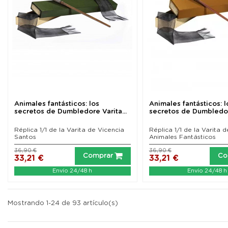
Animales fantásticos: los
Animales fantásticos: l
secretos de Dumbledore Varita...
secretos de Dumbledore
Réplica 1/1 de la Varita de Vicencia
Réplica 1/1 de la Varita 
Santos
Animales Fantásticos
36,90 €
36,90 €
Comprar
Co
33,21 €
33,21 €
Envío 24/48 h
Envío 24/48 h
Mostrando 1-24 de 93 artículo(s)