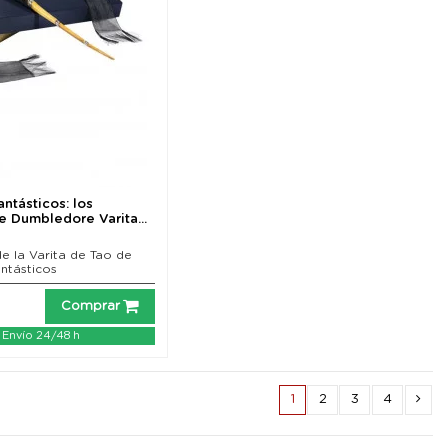
ntásticos: los
e Dumbledore Varita...
de la Varita de Tao de
ntásticos
Comprar
Envío 24/48 h
1
2
3
4