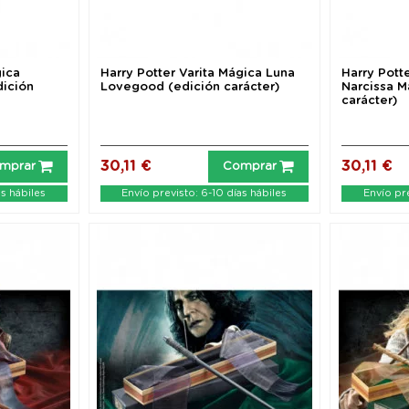
gica
Harry Potter Varita Mágica Luna
Harry Pott
ición
Lovegood (edición carácter)
Narcissa M
carácter)
30,11 €
30,11 €
mprar
Comprar
as hábiles
Envío previsto: 6-10 días hábiles
Envío pre