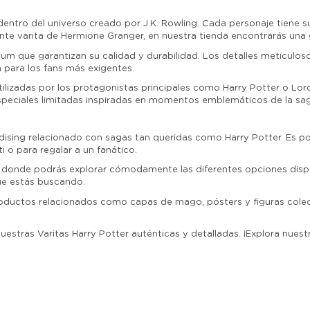
ntro del universo creado por J.K. Rowling. Cada personaje tiene su 
ante varita de Hermione Granger, en nuestra tienda encontrarás una
 que garantizan su calidad y durabilidad. Los detalles meticulosos
ca para los fans más exigentes.
 utilizadas por los protagonistas principales como Harry Potter o 
peciales limitadas inspiradas en momentos emblemáticos de la sag
ising relacionado con sagas tan queridas como Harry Potter. Es p
i o para regalar a un fanático.
 donde podrás explorar cómodamente las diferentes opciones disponib
que estás buscando.
oductos relacionados como capas de mago, pósters y figuras colec
nuestras Varitas Harry Potter auténticas y detalladas. ¡Explora nue