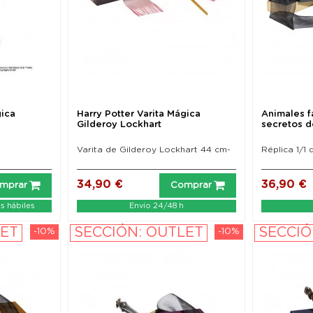
gica
Harry Potter Varita Mágica
Animales fa
Gilderoy Lockhart
secretos d
Varita de Gilderoy Lockhart 44 cm-
Réplica 1/1
34,90 €
36,90 €
mprar
Comprar
as hábiles
Envío 24/48 h
LET
SECCIÓN: OUTLET
SECCIÓ
-10%
-10%