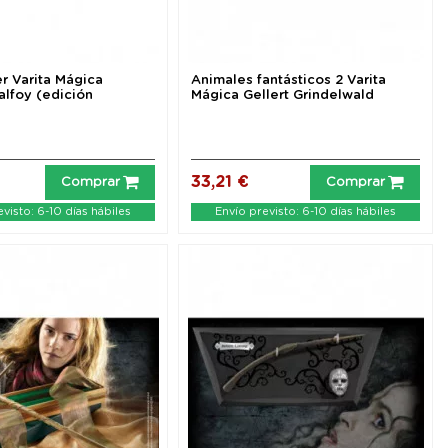
er Varita Mágica
Animales fantásticos 2 Varita
alfoy (edición
Mágica Gellert Grindelwald
33,21 €
Comprar
Comprar
visto: 6-10 días hábiles
Envío previsto: 6-10 días hábiles