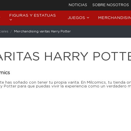
NOTICIAS
SOBRE NOSOTROS
FIGURAS Y ESTATUAS
JUEGOS
MERCHANDISI
iales
Merchandising varitas Harry Potter
ARITAS HARRY POTT
omics
e has soñado con tener tu propia varita. En Milcomics, tu tienda o
ry Potter para que puedas vivir la experiencia como un verdadero m