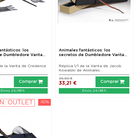
ntásticos: los
Animales fantásticos: los
e Dumbledore Varita...
secretos de Dumbledore Varita...
 de la Varita de Credence
Réplica 1/1 de la Varita de Jacob
Kowalski de Animales...
36,90 €
Comprar
Comprar
33,21 €
Envío 24/48 h
Envío 24/48 h
N: OUTLET
-10%