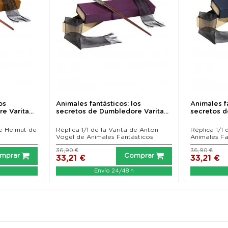
os
Animales fantásticos: los
Animales fa
 Varita...
secretos de Dumbledore Varita...
secretos d
de Helmut de
Réplica 1/1 de la Varita de Anton
Réplica 1/1 
Vogel de Animales Fantásticos
Animales Fa
36,90 €
36,90 €
mprar
Comprar
33,21 €
33,21 €
Envío 24/48 h