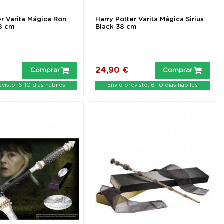
er Varita Mágica Ron
Harry Potter Varita Mágica Sirius
8 cm
Black 38 cm
24,90 €
Comprar
Comprar
visto: 6-10 días hábiles
Envío previsto: 6-10 días hábiles