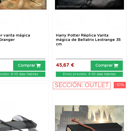
er varita mágica
Harry Potter Réplica Varita
Granger
mágica de Bellatrix Lestrange 35
cm
45,67 €
Comprar
Comprar
visto: 6-10 días hábiles
Envío previsto: 6-10 días hábiles
SECCIÓN: OUTLET
-10%