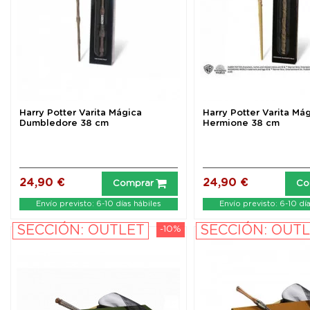
Harry Potter Varita Mágica
Harry Potter Varita Má
Dumbledore 38 cm
Hermione 38 cm
24,90 €
24,90 €
Comprar
Co
Envío previsto: 6-10 días hábiles
Envío previsto: 6-10 dí
SECCIÓN: OUTLET
SECCIÓN: OUT
-10%