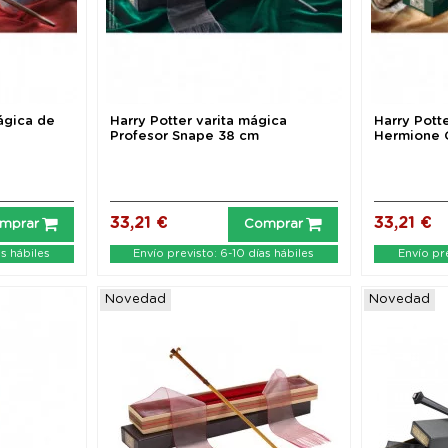
mágica de
Harry Potter varita mágica
Harry Pott
Profesor Snape 38 cm
Hermione 
33,21 €
33,21 €
mprar
Comprar
as hábiles
Envío previsto: 6-10 días hábiles
Envío pre
Novedad
Novedad