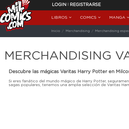
|
LOGIN
REGISTRARSE
LIBROS
COMICS
MANGA
Inicio
Merchandising
Merchandising espec
MERCHANDISING V
Descubre las mágicas Varitas Harry Potter en Milc
Si eres fanático del mundo mágico de Harry Potter, segurament
sagas populares, tenemos una amplia selección de Varitas Har