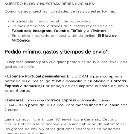
NUESTRO BLOG Y NUESTRAS REDES SOCIALES:
Comunicamos nuestras novedades de las siguientes formas:
A través de nuestro boletín de novedades.
Lo más inmediato, a través de nuestras redes sociales:
Facebook
,
Instagram
,
Youtube
,
TikTok
y X (
Twitter)
En el blog integrado en nuestra tienda online:
El Blog de
MilCómics
Pedido mínimo, gastos y tiempos de envío*:
El importe mínimo para cualquier pedido es de 15 euros, excluidos
gastos de envío.
-
España y Portugal peninsulares:
Envío GRATIS para compras a
partir de 90 euros (elige
MRW
a domicilio o en oficina
o
Correos
Express
a
domicilio) Por debajo de ese importe el coste del envío
es de 6 euros
-
Baleares:
Envío con
Correos Express
a domicilio. Envío
GRATUITO a partir de 100 euros. Para menos importe el envío son
7 euros
Lamentamos informar que NO enviamos a Canarias, Ceuta o
Melilla. Debido a la normativa y a la imposibilidad de automatizar
los gastos de envío y otras gestiones necesarias no podemos
vender a esos destinos.