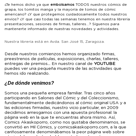
¿Te hemos dicho ya que
embolsamos
TODOS nuestros cómics de
grapa, los tomitos manga y la mayoría de tomos de cómic
americano? ¿Y que protegemos cuidadosamente todos nuestros
envíos? ¿Y que casi todas las semanas tenemos en nuestra librería
presentaciones, sesiones de firmas, talleres...? Síguenos para
mantenerte informado de nuestras novedades y actividades.
Nuestra librería está en Avda. San José 15, Zaragoza.
Desde nuestros comienzos hemos organizado firmas,
preestrenos de películas, exposiciones, charlas, talleres,
entregas de premios... En nuestro canal de
YOUTUBE
puedes ver una pequeña muestra de las actividades que
hemos ido realizando.
¿De dónde venimos?
Somos una pequeña empresa familiar.
Tras cinco años
participando en Salones del Cómic y del Coleccionismo,
fundamentalmente dedicándonos al cómic original USA y a
las ediciones firmadas, nuestro vicio particular, en 2009
decidimos arriesgarnos con una apuesta profesional: la
página web en la que te encuentras ahora mismo. Así,
Comics Akaskoporro, como nos gustaba denominarnos, se
convirtió en Mil Cómics, y comicsakaskoporro.com, a la que
cariñosamente denominábamos la peor página web sobre