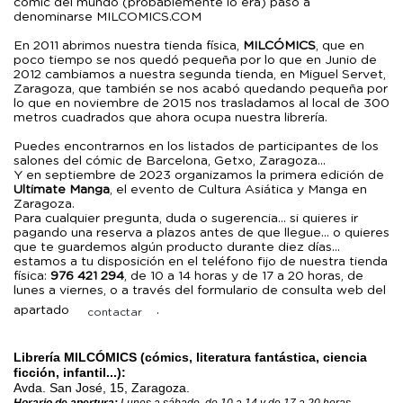
cómic del mundo (probablemente lo era) pasó a
denominarse MILCOMICS.COM
En 2011 abrimos nuestra tienda física,
MILCÓMICS
, que en
poco tiempo se nos quedó pequeña por lo que en Junio de
2012 cambiamos a nuestra segunda tienda, en Miguel Servet,
Zaragoza, que también se nos acabó quedando pequeña por
lo que en noviembre de 2015 nos trasladamos al local de 300
metros cuadrados que ahora ocupa nuestra librería.
Puedes encontrarnos en los listados de participantes de los
salones del cómic de Barcelona, Getxo, Zaragoza...
Y en septiembre de 2023 organizamos la primera edición de
Ultimate Manga
, el evento de Cultura Asiática y Manga en
Zaragoza.
Para cualquier pregunta, duda o sugerencia... si quieres ir
pagando una reserva a plazos antes de que llegue... o quieres
que te guardemos algún producto durante diez días...
estamos a tu disposición en el teléfono fijo de nuestra tienda
física:
976 421 294
, de 10 a 14 horas y de 17 a 20 horas, de
lunes a viernes, o a través del formulario de consulta web del
apartado
.
contactar
Librería MILCÓMICS (cómics, literatura fantástica, ciencia
ficción, infantil...):
Avda. San José, 15, Zaragoza.
Horario de apertura:
Lunes a sábado, de 10 a 14 y de 17 a 20 horas.