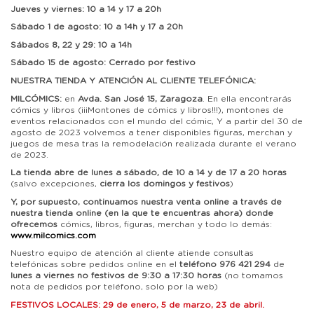
Jueves y viernes: 10 a 14 y 17 a 20h
Sábado 1 de agosto: 10 a 14h y 17 a 20h
Sábados 8, 22 y 29: 10 a 14h
Sábado 15 de agosto: Cerrado por festivo
NUESTRA TIENDA Y ATENCIÓN AL CLIENTE TELEFÓNICA:
MILCÓMICS:
en
Avda. San José 15, Zaragoza
. En ella encontrarás
cómics y libros (¡¡¡Montones de cómics y libros!!!), montones de
eventos relacionados con el mundo del cómic, Y a partir del 30 de
agosto de 2023 volvemos a tener disponibles figuras, merchan y
juegos de mesa tras la remodelación realizada durante el verano
de 2023.
La tienda abre de lunes a sábado, de 10 a 14 y de 17 a 20 horas
(salvo excepciones,
cierra los domingos y festivos
)
Y, por supuesto, continuamos nuestra venta online a través de
nuestra tienda online (en la que te encuentras ahora) donde
ofrecemos
cómics, libros, figuras, merchan y todo lo demás:
www.milcomics.com
Nuestro equipo de atención al cliente atiende consultas
telefónicas sobre pedidos online en el
teléfono 976 421 294
de
lunes a viernes no festivos de 9:30 a 17:30 horas
(no tomamos
nota de pedidos por teléfono, solo por la web)
FESTIVOS LOCALES: 29 de enero, 5 de marzo, 23 de abril.