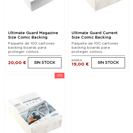
Ultimate Guard Magazine
Ultimate Guard Current
Size Comic Backing
Size Comic Backing
Boards Magazine...
Boards (100).
Paquete de 100 cartones
Paquete de 100 cartones
backing boards para
backing boards para
proteger cómics...
proteger cómics...
20,00 €
20,00 €
SIN STOCK
SIN STOCK
19,00 €
-5%