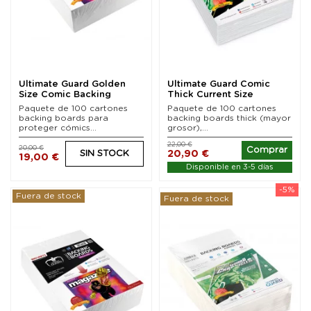
Ultimate Guard Golden
Ultimate Guard Comic
Size Comic Backing
Thick Current Size
Boards (100)
Backing Boards (100)
Paquete de 100 cartones
Paquete de 100 cartones
backing boards para
backing boards thick (mayor
proteger cómics...
grosor),...
22,00 €
20,00 €
Comprar
20,90 €
SIN STOCK
19,00 €
Disponible en 3-5 días
-5%
Fuera de stock
Fuera de stock