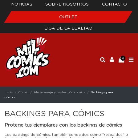
NOTICIAS
SOBRE NOSOTROS
CONTACTO
OUTLET
LIGA DE LA LEALTAD
0
Inicio
Cómic
Almacenaje y protección cómics
Backings para
cómics
BACKINGS PARA CÓMICS
Protege tus ejemplares con los backings de cómics
Los backings de cómics, también conocidos como "respaldos" o