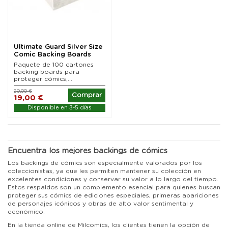
Ultimate Guard Silver Size
Comic Backing Boards
(100)
Paquete de 100 cartones
backing boards para
proteger cómics,...
20,00 €
Comprar
19,00 €
Disponible en 3-5 días
Encuentra los mejores backings de cómics
Los backings de cómics son especialmente valorados por los
coleccionistas, ya que les permiten mantener su colección en
excelentes condiciones y conservar su valor a lo largo del tiempo.
Estos respaldos son un complemento esencial para quienes buscan
proteger sus cómics de ediciones especiales, primeras apariciones
de personajes icónicos y obras de alto valor sentimental y
económico.
En la tienda online de Milcomics, los clientes tienen la opción de