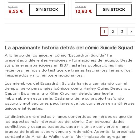
9,00 €
13,50 €
SIN STOCK
SIN STOCK
8,55 €
12,83 €
1
2
3
La apasionante historia detrás del cómic Suicide Squad
A lo largo de los años, el cómic "Escuadrón Suicida" ha
presentado diferentes versiones y formaciones del equipo. Desde
sus primeras apariciones en 1987 hasta las publicaciones más
recientes, hemos sido testigos de tramas fascinantes llenas giros
inesperados y momentos emocionantes.
Los miembros del Escuadrón Suicida han ido cambiando con el
tiempo, pero personajes icónicos como Harley Quinn, Deadshot,
Captain Boomerang o Killer Croc han dejado una huella
imborrable en esta serie. Cada uno tiene su propio trasfondo
oscuro y motivaciones peculiares que los convierten en antihéroes
únicos e intrigantes.
La dinámica entre estos villanos convertidos en héroes es uno de
los aspectos más interesantes del cómic. Con personalidades
conflictivas y oscuros pasados, cada misión se convierte en una
prueba de lealtad, supervivencia y redención. Además, la presencia
constante de Amanda Waller como líder implacable agrega un