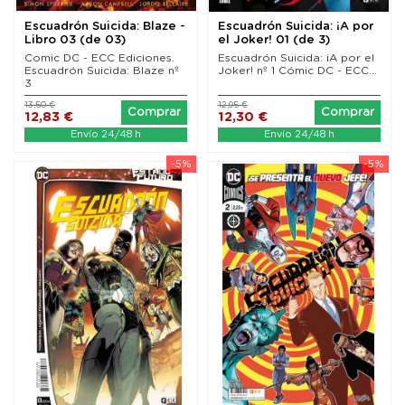
Escuadrón Suicida: Blaze -
Escuadrón Suicida: ¡A por
Libro 03 (de 03)
el Joker! 01 (de 3)
Comic DC - ECC Ediciones.
Escuadrón Suicida: ¡A por el
Escuadrón Suicida: Blaze nº
Joker! nº 1 Cómic DC - ECC...
3
13,50 €
12,95 €
Comprar
Comprar
12,83 €
12,30 €
Envío 24/48 h
Envío 24/48 h
-5%
-5%