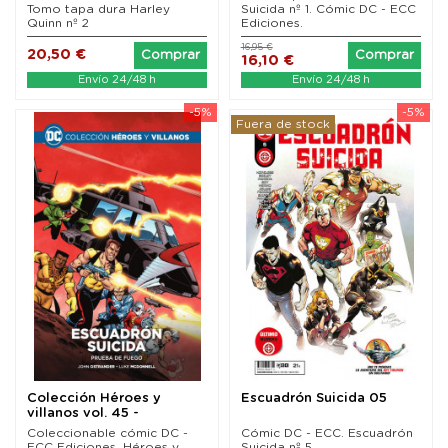
Tomo tapa dura Harley
Suicida nº 1. Cómic DC - ECC
Quinn nº 2
Ediciones.
16,95 €
20,50 €
Comprar
Comprar
16,10 €
Envío 24/48 h
Envío 24/48 h
-5%
-5%
Fuera de stock
Colección Héroes y
Escuadrón Suicida 05
villanos vol. 45 -
Escuadrón Suicida:...
Coleccionable cómic DC -
Cómic DC - ECC. Escuadrón
ECC Ediciones. Héroes y
Suicida nº 5