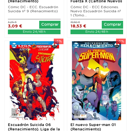
(Renacimiento)
Fuerza X (Cartoné Nuevos
52 01)
Cómic DC - ECC. Escuadrón
Cómic DC - ECC Ediciones.
Suicida nº 9 (Renacimiento)
Nuevo Escuadrón Suicida nº
1 (Tomo...
3,25 €
19,50 €
Comprar
Comprar
3,09 €
18,53 €
Envío 24/48 h
Envío 24/48 h
-5%
-5%
Escuadrón Suicida 06
El nuevo Super-man 01
(Renacimiento). Liga de la
(Renacimiento)