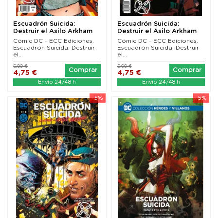
Escuadrón Suicida:
Escuadrón Suicida:
Destruir el Asilo Arkham
Destruir el Asilo Arkham
03 (de 05)
02 (de 05)
Cómic DC - ECC Ediciones.
Cómic DC - ECC Ediciones.
Escuadrón Suicida: Destruir
Escuadrón Suicida: Destruir
el...
el...
5,00 €
5,00 €
Comprar
Comprar
4,75 €
4,75 €
Envío 24/48 h
Envío 24/48 h
-5%
-5%