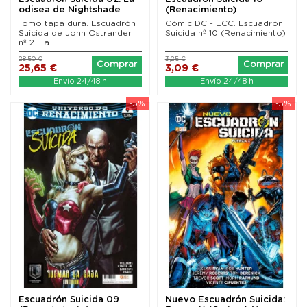
odisea de Nightshade
(Renacimiento)
(John Ostrander)
Tomo tapa dura. Escuadrón
Cómic DC - ECC. Escuadrón
Suicida de John Ostrander
Suicida nº 10 (Renacimiento)
nº 2. La...
28,50 €
3,25 €
Comprar
Comprar
25,65 €
3,09 €
Envío 24/48 h
Envío 24/48 h
-5%
-5%
Escuadrón Suicida 09
Nuevo Escuadrón Suicida: