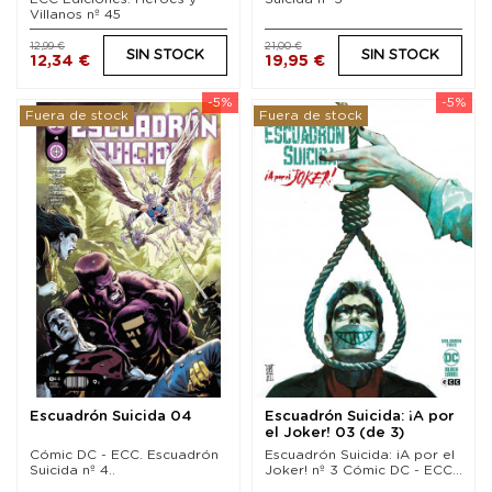
Villanos nº 45
12,99 €
21,00 €
SIN STOCK
SIN STOCK
12,34 €
19,95 €
-5%
-5%
Fuera de stock
Fuera de stock
Escuadrón Suicida 04
Escuadrón Suicida: ¡A por
el Joker! 03 (de 3)
Cómic DC - ECC. Escuadrón
Escuadrón Suicida: ¡A por el
Suicida nº 4..
Joker! nº 3 Cómic DC - ECC...