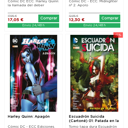
Cómic DC ECC. Harley Quinn:
Cómic DC - ECC. Midnighter
la llamada del deber
nº 2. Apolo
17,95 €
12,95 €
Comprar
Comprar
17,05 €
12,30 €
Envío 24/48 h
Envío 24/48 h
-5%
Harley Quinn: Apagón
Escuadrón Suicida
(Cartoné) 01: Patada en la
boca
Cómic DC - ECC Ediciones.
Tomo tapa dura Escuadrón