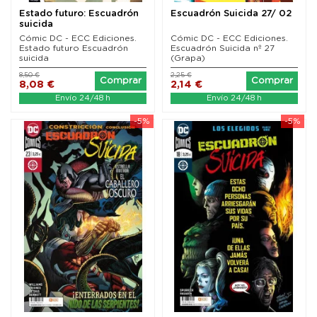
Estado futuro: Escuadrón
Escuadrón Suicida 27/ 02
suicida
Cómic DC - ECC Ediciones.
Cómic DC - ECC Ediciones.
Estado futuro Escuadrón
Escuadrón Suicida nº 27
suicida
(Grapa)
8,50 €
2,25 €
Comprar
Comprar
8,08 €
2,14 €
Envío 24/48 h
Envío 24/48 h
-5%
-5%