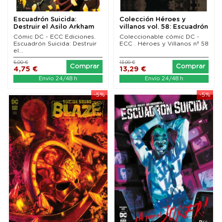
Escuadrón Suicida:
Colección Héroes y
Destruir el Asilo Arkham
villanos vol. 58: Escuadrón
01 (de 05)
Suicida:...
Cómic DC - ECC Ediciones.
Coleccionable cómic DC -
Escuadrón Suicida: Destruir
ECC . Héroes y Villanos nº 58
el...
5,00 €
13,99 €
Comprar
Comprar
4,75 €
13,29 €
Envío 24/48 h
Envío 24/48 h
-5%
-5%