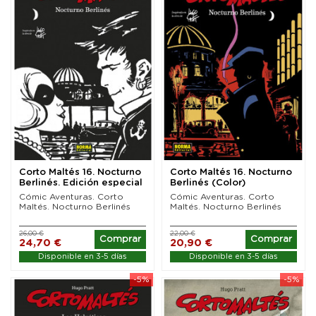
Corto Maltés 16. Nocturno
Corto Maltés 16. Nocturno
Berlinés. Edición especial
Berlinés (Color)
Blanco y...
Cómic Aventuras. Corto
Cómic Aventuras. Corto
Maltés. Nocturno Berlinés
Maltés. Nocturno Berlinés
26,00 €
22,00 €
Comprar
Comprar
24,70 €
20,90 €
Disponible en 3-5 días
Disponible en 3-5 días
-5%
-5%