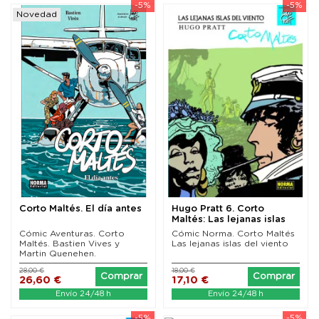
-5%
-5%
Novedad
Corto Maltés. El día antes
Hugo Pratt 6. Corto
Maltés: Las lejanas islas
del viento
Cómic Aventuras. Corto
Cómic Norma. Corto Maltés
Maltés. Bastien Vives y
Las lejanas islas del viento
Martin Quenehen.
28,00 €
18,00 €
Comprar
Comprar
26,60 €
17,10 €
Envío 24/48 h
Envío 24/48 h
-5%
-5%