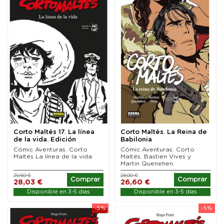
Corto Maltés 17. La línea
Corto Maltés. La Reina de
de la vida. Edición
Babilonia
especial Blanco...
Cómic Aventuras. Corto
Cómic Aventuras. Corto
Maltés La línea de la vida
Maltés. Bastien Vives y
Martin Quenehen.
29,50 €
28,00 €
Comprar
Comprar
28,03 €
26,60 €
Disponible en 3-5 días
Disponible en 3-5 días
-5%
-5%