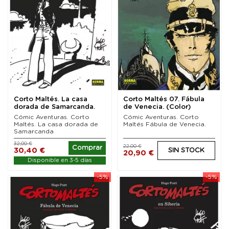
Corto Maltés. La casa
Corto Maltés 07. Fábula
dorada de Samarcanda.
de Venecia. (Color)
Edición en blanco...
Cómic Aventuras. Corto
Cómic Aventuras. Corto
Maltés. La casa dorada de
Maltés Fábula de Venecia.
Samarcanda
32,00 €
22,00 €
Comprar
30,40 €
SIN STOCK
20,90 €
Disponible en 3-5 días
-5%
-5%