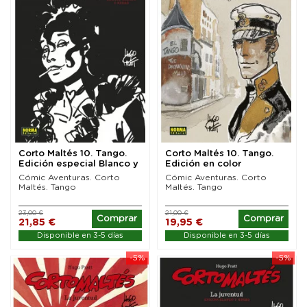
Corto Maltés 10. Tango.
Corto Maltés 10. Tango.
Edición especial Blanco y
Edición en color
Negro
Cómic Aventuras. Corto
Cómic Aventuras. Corto
Maltés. Tango
Maltés. Tango
23,00 €
21,00 €
Comprar
Comprar
21,85 €
19,95 €
Disponible en 3-5 días
Disponible en 3-5 días
-5%
-5%