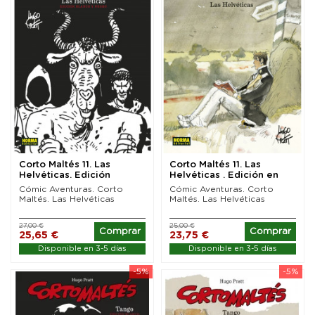
Corto Maltés 11. Las
Corto Maltés 11. Las
Helvéticas. Edición
Helvéticas . Edición en
especial Blanco y Negro
color
Cómic Aventuras. Corto
Cómic Aventuras. Corto
Maltés. Las Helvéticas
Maltés. Las Helvéticas
27,00 €
25,00 €
Comprar
Comprar
25,65 €
23,75 €
Disponible en 3-5 días
Disponible en 3-5 días
-5%
-5%