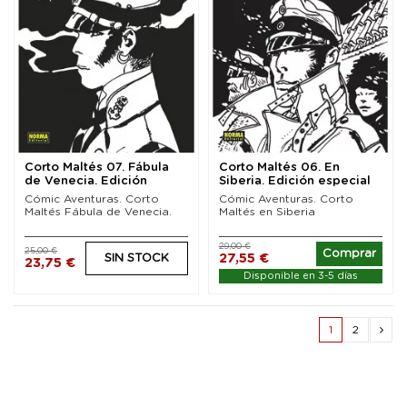
Corto Maltés 07. Fábula
Corto Maltés 06. En
de Venecia. Edición
Siberia. Edición especial
especial Blanco y...
Blanco y Negro
Cómic Aventuras. Corto
Cómic Aventuras. Corto
Maltés Fábula de Venecia.
Maltés en Siberia
29,00 €
25,00 €
Comprar
27,55 €
SIN STOCK
23,75 €
Disponible en 3-5 días
1
2