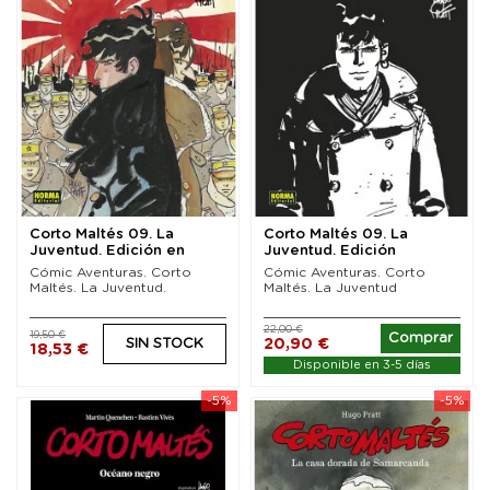
Corto Maltés 09. La
Corto Maltés 09. La
Juventud. Edición en
Juventud. Edición
color
especial Blanco y Negro
Cómic Aventuras. Corto
Cómic Aventuras. Corto
Maltés. La Juventud.
Maltés. La Juventud
22,00 €
19,50 €
Comprar
20,90 €
SIN STOCK
18,53 €
Disponible en 3-5 días
-5%
-5%