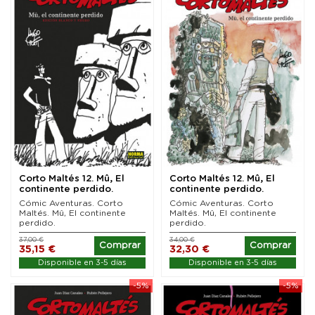
Corto Maltés 12. Mû, El
Corto Maltés 12. Mû, El
continente perdido.
continente perdido.
Edición especial...
Edición en color
Cómic Aventuras. Corto
Cómic Aventuras. Corto
Maltés. Mû, El continente
Maltés. Mû, El continente
perdido.
perdido.
37,00 €
34,00 €
Comprar
Comprar
35,15 €
32,30 €
Disponible en 3-5 días
Disponible en 3-5 días
-5%
-5%