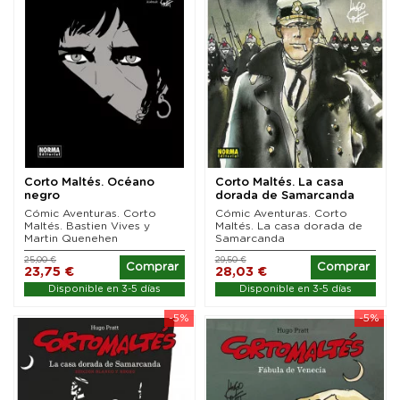
Corto Maltés. Océano
Corto Maltés. La casa
negro
dorada de Samarcanda
(Color)
Cómic Aventuras. Corto
Cómic Aventuras. Corto
Maltés. Bastien Vives y
Maltés. La casa dorada de
Martin Quenehen
Samarcanda
25,00 €
29,50 €
Comprar
Comprar
23,75 €
28,03 €
Disponible en 3-5 días
Disponible en 3-5 días
-5%
-5%