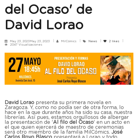
del Ocaso' de
David Lorao
May 23, 2023May 23, 2023
MilCómics
News
2
likes
2047 Visualizaciones
David Lorao
presenta su primera novela en
Zaragoza. Y, como no podía ser de otra forma, lo
hace en la que durante años ha sido su casa, nuestra
librerías. Así pues, estamos orgullosos de albergar
la presentación de '
Al filo del Ocaso
' en un acto en
el que quien ejercerá de maestro de ceremonias
será otro miembro de la familia MilCómics.
José
Carlos Royo Blasco
presentará a Lorao y todo