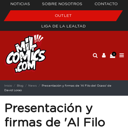
NOTICIAS
SOBRE NOSOTROS
CONTACTO
OUTLET
LIGA DE LA LEALTAD
0
Inicio
Blog
News
Presentación y firmas de 'Al Filo del Ocaso' de
David Lorao
Presentación y
firmas de 'Al Filo