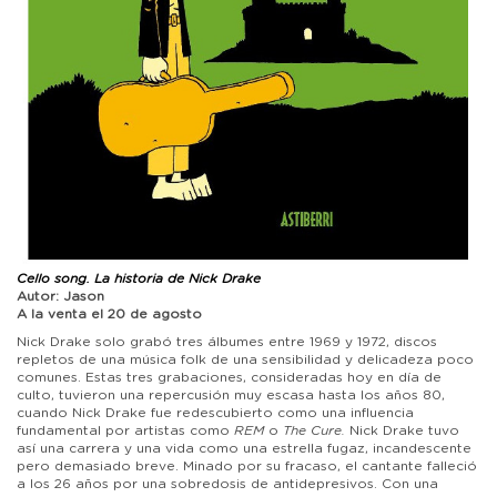
Cello song. La historia de Nick Drake
Autor: Jason
A la venta el 20 de agosto
Nick Drake solo grabó tres álbumes entre 1969 y 1972, discos
repletos de una música folk de una sensibilidad y delicadeza poco
comunes. Estas tres grabaciones, consideradas hoy en día de
culto, tuvieron una repercusión muy escasa hasta los años 80,
cuando Nick Drake fue redescubierto como una influencia
fundamental por artistas como
REM
o
The Cure.
Nick Drake tuvo
así una carrera y una vida como una estrella fugaz, incandescente
pero demasiado breve. Minado por su fracaso, el cantante falleció
a los 26 años por una sobredosis de antidepresivos. Con una