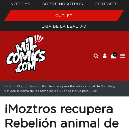
NOTICIAS
SOBRE NOSOTROS
CONTACTO
OUTLET
LIGA DE LA LEALTAD
0
Inicio
Blog
News
¡Moztros recupera Rebelión animal de Tom King
y Midori la dama de las camelias de Suehiro Maruo para julio!
¡Moztros recupera
Rebelión animal de