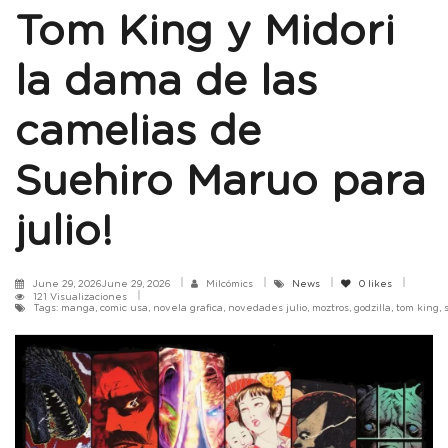
Tom King y Midori
la dama de las
camelias de
Suehiro Maruo para
julio!
June 29, 2026June 29, 2026
Milcómics
News
0
likes
121 Visualizaciones
Tags: manga, comic usa, novela grafica, novedades julio, moztros, godzilla, tom king,