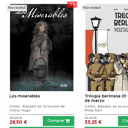
%
-5%
Novedad
Novedad
Los miserables
Trilogía berlinesa 01:
de marzo
Cómic. Basado en la novela de
Cómic. Basado en la no
Victor Hugo
Philip Kerr
30,00 €
35,00 €
Comprar
Co
28,50 €
33,25 €