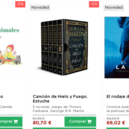
-5%
-5%
Novedad
Novedad
es
Canción de Hielo y Fuego.
El rodaje 
Estuche
 Camille
5 novelas Juego de Tronos.
Crónica ilus
Fantasía. George R.R. Martin.
la película de
84,95 €
69,50 €
omprar
Comprar
80,70 €
66,02 €