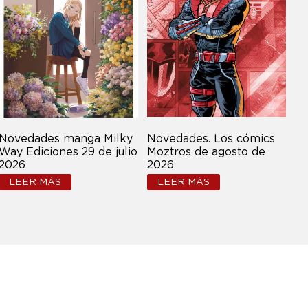
Novedades manga Milky
Novedades. Los cómics
Tu
Way Ediciones 29 de julio
Moztros de agosto de
Ul
2026
2026
ve
LEER MÁS
LEER MÁS