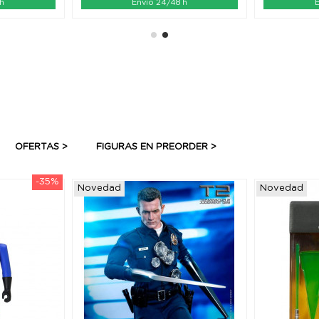
 h
Envío 24/48 h
E
OFERTAS >
FIGURAS EN PREORDER >
-35%
Novedad
Novedad