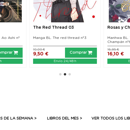
The Red Thread 03
Rosas y C
 Ao Ashi nº
Manga BL. The red thread nº3
Manhwa BL.
Champán nº
10,00 €
16,95 €
omprar
Comprar
9,50 €
16,10 €
 h
Envío 24/48 h
E
S DE LA SEMANA >
LIBROS DEL MES >
VER TODOS LOS LI