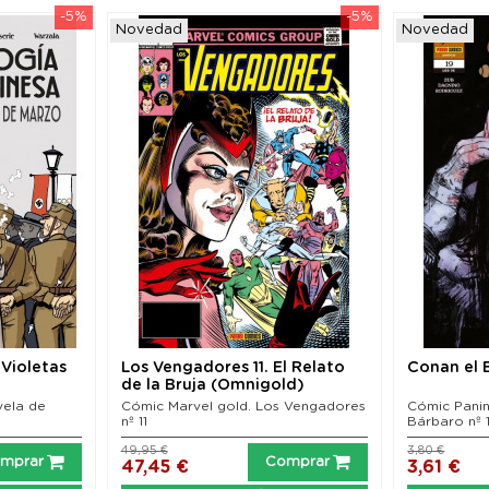
-5%
-5%
Novedad
Novedad
 Violetas
Los Vengadores 11. El Relato
Conan el 
de la Bruja (Omnigold)
vela de
Cómic Marvel gold. Los Vengadores
Cómic Panin
nº 11
Bárbaro nº 
49,95 €
3,80 €
mprar
Comprar
47,45 €
3,61 €