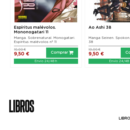
Espíritus malévolos.
Ao Ashi 38
Mononogatari 11
o
Manga. Sobrenatural. Monogatari.
Manga Seinen. Spokon.
Espíritus malévolos nº 11
38
10,00 €
10,00 €
Comprar
C
9,50 €
9,50 €
Envío 24/48 h
Envío 24/48
LIBROS
LIBRO