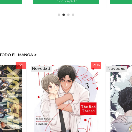
h
Envío 24/48 h
TODO EL MANGA >
-5%
-5%
Novedad
Novedad