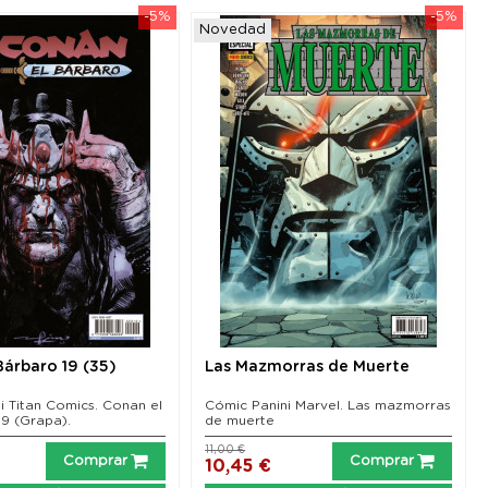
-5%
-5%
Novedad
Bárbaro 19 (35)
Las Mazmorras de Muerte
i Titan Comics. Conan el
Cómic Panini Marvel. Las mazmorras
19 (Grapa).
de muerte
11,00 €
Comprar
Comprar
10,45 €