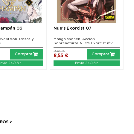
hampán 06
Nue's Exorcist 07
L
t
 Webtoon. Rosas y
Manga shonen. Acción.
M
6
Sobrenatural. Nue's Exorcist nº7
9,00 €
15
Comprar
Comprar
8,55 €
1
nvío 24/48 h
Envío 24/48 h
BROS >