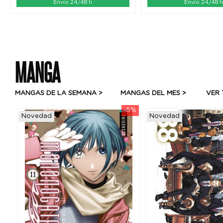
Envío 24/48 h
Envío 24/48 
MANGA
MANGAS DE LA SEMANA >
MANGAS DEL MES >
VER 
-5%
-5%
Novedad
Novedad