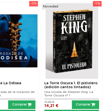
-5%
-5%
Novedad
de La Odisea
La Torre Oscura 1. El pistolero
(edición cantos tintados)
trada de la creación de
Una novela de Stephen King. La
...
Torre Oscura nº 1
14,96 €
Comprar
Comprar
14,21 €