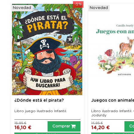
-5%
-5%
Novedad
Novedad
¿Dónde está el pirata?
Juegos con animal
Libro juego ilustrado Infantil.
Libro ilustrado Infantil.
Jodurdy
16,95 €
14,95 €
Comprar
C
16,10 €
14,20 €