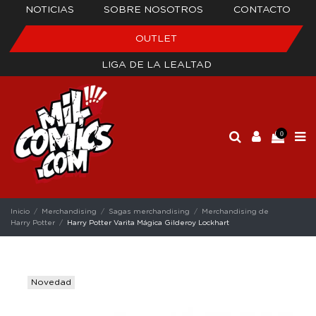
NOTICIAS
SOBRE NOSOTROS
CONTACTO
OUTLET
LIGA DE LA LEALTAD
0
Inicio
Merchandising
Sagas merchandising
Merchandising de
Harry Potter
Harry Potter Varita Mágica Gilderoy Lockhart
Novedad