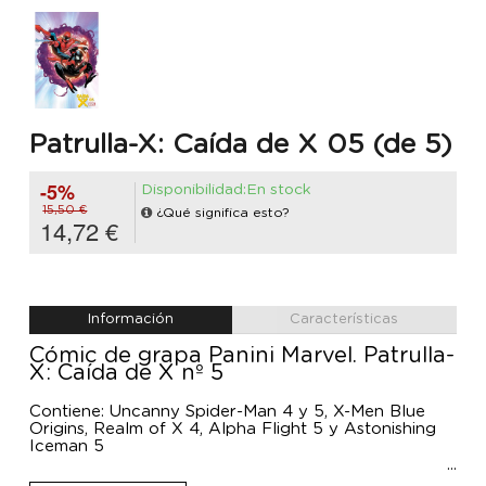
Patrulla-X: Caída de X 05 (de 5)
-5%
Disponibilidad:En stock
15,50 €
¿Qué significa esto?
14,72 €
Información
Características
Cómic de grapa Panini Marvel. Patrulla-
X: Caída de X nº 5
Contiene: Uncanny Spider-Man 4 y 5, X-Men Blue
Origins, Realm of X 4, Alpha Flight 5 y Astonishing
Iceman 5
En las garras de El Buitre. El origen de Rondador