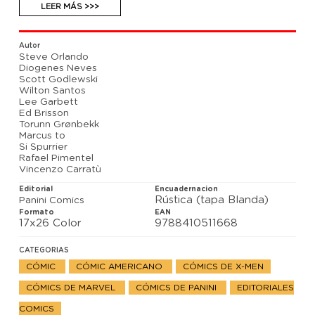
Nocturno sale a la luz y no es el que te habían
LEER MÁS >>>
contado. La batalla final de Vanaheim. Alpha Flight
lucha por lo que considera correcto. Orchis ha
descubierto el secreto de El Hombre de Hielo. ¡El
Autor
tiempo se acaba!
Steve Orlando
Diogenes Neves
Scott Godlewski
Wilton Santos
Lee Garbett
Ed Brisson
Torunn Grønbekk
Marcus to
Si Spurrier
Rafael Pimentel
Vincenzo Carratù
Editorial
Encuadernacion
Rústica (tapa Blanda)
Panini Comics
Formato
EAN
17x26 Color
9788410511668
CATEGORIAS
CÓMIC
CÓMIC AMERICANO
CÓMICS DE X-MEN
CÓMICS DE MARVEL
CÓMICS DE PANINI
EDITORIALES
COMICS