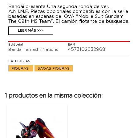
Bandai presenta Una segunda ronda de ver.
A.N.I.M.E. Piezas opcionales compatibles con la serie
basadas en escenas del OVA "Mobile Suit Gundam:
The 08th MS Team". El camión flotante de búsqueda
y reconocimiento incluye numerosas opciones,
además de minifiguras de Shiro, Michel y Kiki.
LEER MÁS >>>
Opciones y accesorios para Gundam Ground Type,
más un Dop Fighter, te permiten recrear la batalla
Editorial
EAN
culminante del episodio 6 de la serie, "Battle Line in
4573102632968
Bandai Tamashii Nations
the Burning Sands". Contenido: Camión flotante,
unidad de sonda subterránea opcional (abierta),
antena opcional de camión flotante, carpa de
CATEGORIAS
camión flotante, mesa de camión flotante, Dop, tren
FIGURAS
SAGAS FIGURAS
de aterrizaje Dop, ala opcional Dop con daños,
placas protectoras x2, antena de unidad Sanders,
cabezal GM opcional, minifiguras (x3).
1 productos en la misma colección: