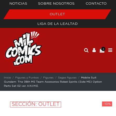
NOTICIAS
SOBRE NOSOTROS
CONTACTO
OUTLET
LIGA DE LA LEALTAD
0
Inicio
Figuras y Funkos
Figuras
Sagas figuras
Mobile Suit
Gundam: The 08th MS Team Accesorios Robot Spirits (Side MS) Option
Parts Set 02 ver. A.N.I.M.E.
SECCIÓN: OUTLET
-10%