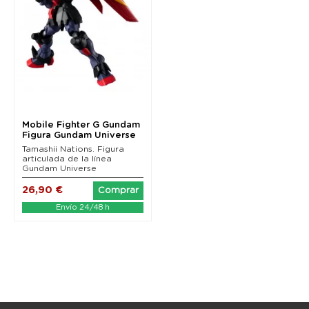
Mobile Fighter G Gundam
Figura Gundam Universe
GF13-001 NHII...
Tamashii Nations. Figura
articulada de la línea
Gundam Universe
26,90 €
Comprar
Envío 24/48 h