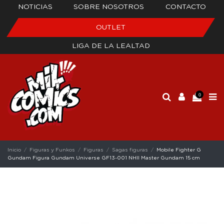
NOTICIAS
SOBRE NOSOTROS
CONTACTO
OUTLET
LIGA DE LA LEALTAD
0
Inicio
Figuras y Funkos
Figuras
Sagas figuras
Mobile Fighter G
Gundam Figura Gundam Universe GF13-001 NHII Master Gundam 15 cm