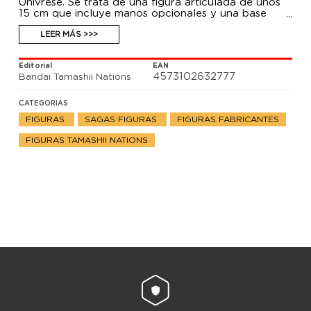
Univrese. Se trata de una figura articulada de unos
15 cm que incluye manos opcionales y una base
soporte para su exposición.
LEER MÁS >>>
Editorial
EAN
4573102632777
Bandai Tamashii Nations
CATEGORIAS
FIGURAS
SAGAS FIGURAS
FIGURAS FABRICANTES
FIGURAS TAMASHII NATIONS