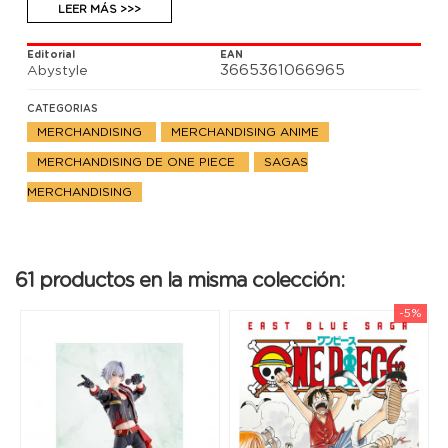
- Artículo 100% oficial
LEER MÁS >>>
Editorial
EAN
3665361066965
Abystyle
CATEGORIAS
MERCHANDISING
MERCHANDISING ANIME
MERCHANDISING DE ONE PIECE
SAGAS
MERCHANDISING
61 productos en la misma colección:
-5%