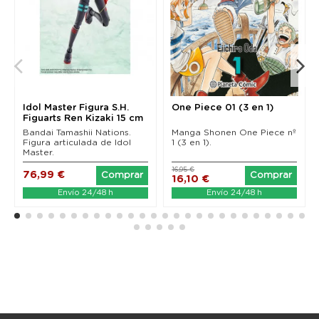
Idol Master Figura S.H.
One Piece 01 (3 en 1)
Figuarts Ren Kizaki 15 cm
Bandai Tamashii Nations.
Manga Shonen One Piece nº
Figura articulada de Idol
1 (3 en 1).
Master.
16,95 €
76,99 €
Comprar
Comprar
16,10 €
Envío 24/48 h
Envío 24/48 h