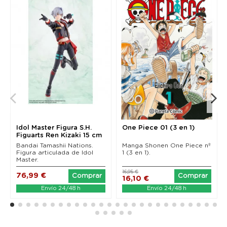
Idol Master Figura S.H.
One Piece 01 (3 en 1)
Figuarts Ren Kizaki 15 cm
Bandai Tamashii Nations.
Manga Shonen One Piece nº
Figura articulada de Idol
1 (3 en 1).
Master.
16,95 €
76,99 €
Comprar
Comprar
16,10 €
Envío 24/48 h
Envío 24/48 h