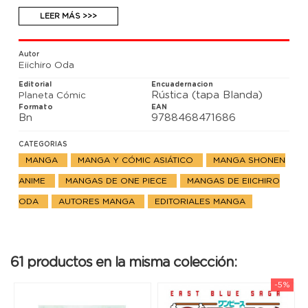
dispuesto a cumplir la última fase del plan que le
permitirá hacerse con el poder del reino.
LEER MÁS >>>
Autor
Eiichiro Oda
Editorial
Encuadernacion
Rústica (tapa Blanda)
Planeta Cómic
Formato
EAN
Bn
9788468471686
CATEGORIAS
MANGA
MANGA Y CÓMIC ASIÁTICO
MANGA SHONEN
ANIME
MANGAS DE ONE PIECE
MANGAS DE EIICHIRO
ODA
AUTORES MANGA
EDITORIALES MANGA
61 productos en la misma colección:
-5%