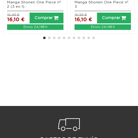
Manga Shonen One Piece nº
Manga Shonen One Piece nº
2 (3 en 1).
3
16,95 €
16,95 €
Comprar
Comprar
16,10 €
16,10 €
Envío 24/48 h
Envío 24/48 h