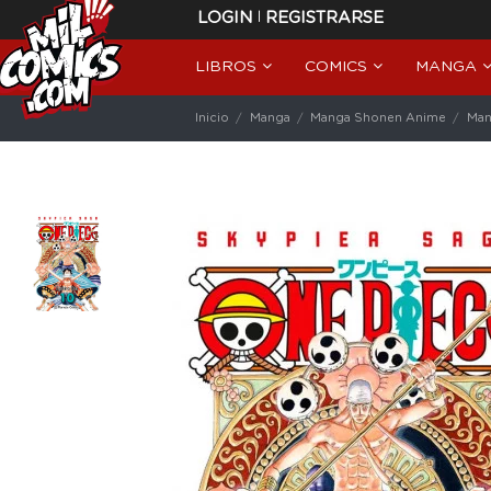
|
LOGIN
REGISTRARSE
LIBROS
COMICS
MANGA
Inicio
Manga
Manga Shonen Anime
Man