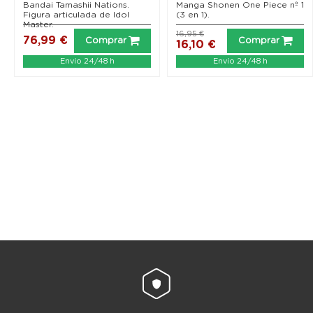
cm
Bandai Tamashii Nations.
Manga Shonen One Piece nº 1
Figura articulada de Idol
(3 en 1).
Master.
16,95 €
76,99 €
Comprar
Comprar
16,10 €
Envío 24/48 h
Envío 24/48 h