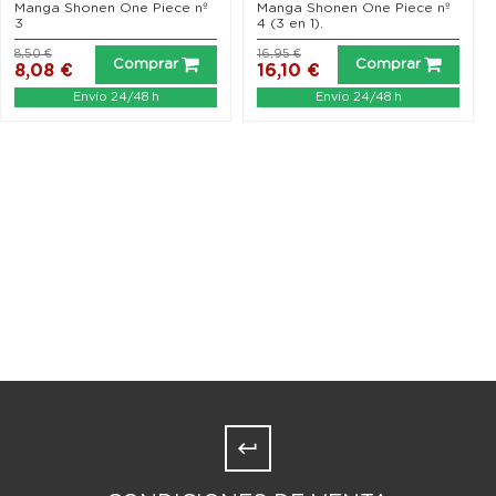
Manga Shonen One Piece nº
Manga Shonen One Piece nº
3
4 (3 en 1).
8,50 €
16,95 €
Comprar
Comprar
8,08 €
16,10 €
Envío 24/48 h
Envío 24/48 h