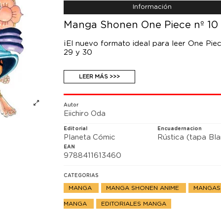
Información
Manga Shonen One Piece nº 10 (
¡El nuevo formato ideal para leer One Pie
29 y 30
Luffy y sus compañeros van a por el oro 
LEER MÁS >>>
una lucha entre Enel y sus secuaces, que co
recuperar su territorio. ¡¡Será una pugna p
Autor
Eiichiro Oda
Editorial
Encuadernacion
Planeta Cómic
Rústica (tapa Bl
EAN
9788411613460
CATEGORIAS
MANGA
MANGA SHONEN ANIME
MANGAS
MANGA
EDITORIALES MANGA