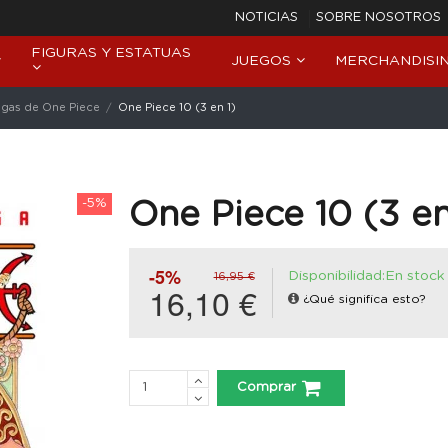
NOTICIAS
SOBRE NOSOTROS
FIGURAS Y ESTATUAS
JUEGOS
MERCHANDISI
gas de One Piece
One Piece 10 (3 en 1)
-5%
One Piece 10 (3 en
-5%
Disponibilidad:En stock
16,95 €
16,10 €
¿Qué significa esto?
Comprar