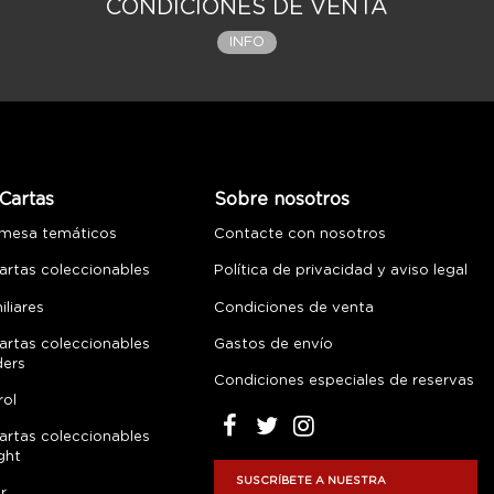
CONDICIONES DE VENTA
INFO
Cartas
Sobre nosotros
 mesa temáticos
Contacte con nosotros
artas coleccionables
Política de privacidad y aviso legal
liares
Condiciones de venta
artas coleccionables
Gastos de envío
ders
Condiciones especiales de reservas
rol
artas coleccionables
ght
SUSCRÍBETE A NUESTRA
r