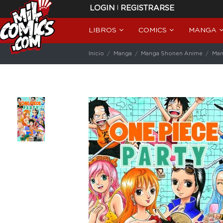
|
LOGIN
REGISTRARSE
LIBROS
COMICS
MANGA
Inicio
Manga
Manga Shonen Anime
Man