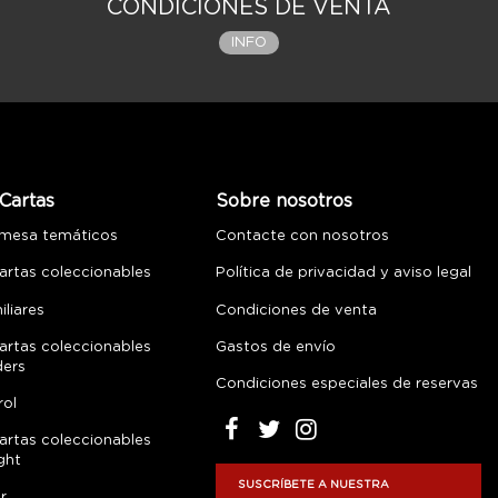
CONDICIONES DE VENTA
INFO
Cartas
Sobre nosotros
 mesa temáticos
Contacte con nosotros
artas coleccionables
Política de privacidad y aviso legal
liares
Condiciones de venta
artas coleccionables
Gastos de envío
ders
Condiciones especiales de reservas
rol
artas coleccionables
ght
SUSCRÍBETE A NUESTRA
r