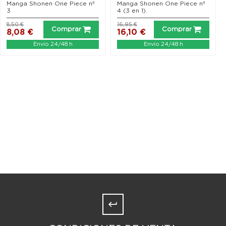
Manga Shonen One Piece nº
Manga Shonen One Piece nº
3
4 (3 en 1).
8,50 €
16,95 €
Comprar
Comprar
8,08 €
16,10 €
Envío 24/48 h
Envío 24/48 h