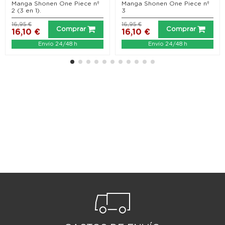
Manga Shonen One Piece nº
Manga Shonen One Piece nº
2 (3 en 1).
3
16,95 €
16,95 €
Comprar
Comprar
16,10 €
16,10 €
Envío 24/48 h
Envío 24/48 h