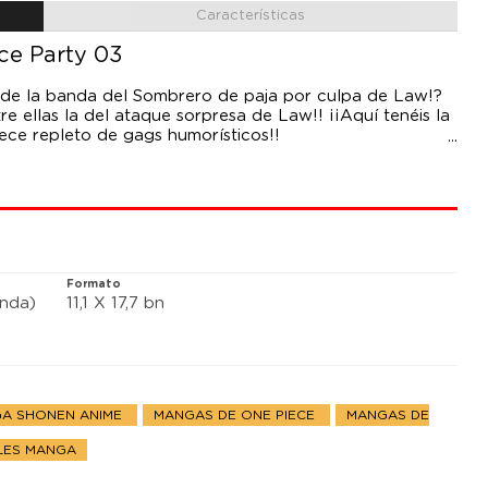
Características
ce Party 03
 de la banda del Sombrero de paja por culpa de Law!?
tre ellas la del ataque sorpresa de Law!! ¡¡Aquí tenéis la
ece repleto de gags humorísticos!!
Formato
anda)
11,1 X 17,7 bn
A SHONEN ANIME
MANGAS DE ONE PIECE
MANGAS DE
ALES MANGA