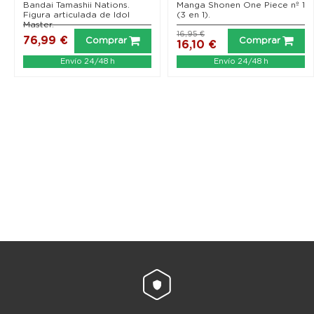
cm
Bandai Tamashii Nations.
Manga Shonen One Piece nº 1
Figura articulada de Idol
(3 en 1).
Master.
16,95 €
76,99 €
Comprar
Comprar
16,10 €
Envío 24/48 h
Envío 24/48 h