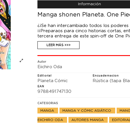
Información
Manga shonen Planeta. One Pie
¿¡Se han intercambiado todos los poderes
¡¡Preparaos para cinco historias cortas, en
tercera entrega de este spin-off de One Pi
LEER MÁS >>>
Autor
Eiichiro Oda
Editorial
Encuadernacion
Planeta Cómic
Rústica (tapa Bl
EAN
9788491747130
CATEGORIAS
MANGA
MANGA Y CÓMIC ASIÁTICO
MANG
EIICHIRO ODA
AUTORES MANGA
EDITORI