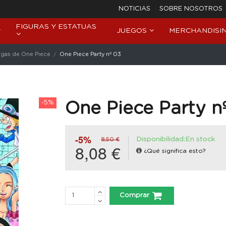
NOTICIAS
SOBRE NOSOTROS
FIGURAS Y ESTATUAS
JUEGOS
MERCHANDISI
gas de One Piece
One Piece Party nº 03
-5%
One Piece Party n
-5%
Disponibilidad:En stock
8,50 €
8,08 €
¿Qué significa esto?
Comprar