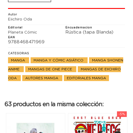
tienes una historia de piratas que buscan el gran
tesoro, el One Piece!!
Autor
Eiichiro Oda
Editorial
Encuadernacion
Rústica (tapa Blanda)
Planeta Cómic
EAN
9788468471969
CATEGORIAS
MANGA
MANGA Y CÓMIC ASIÁTICO
MANGA SHONEN
ANIME
MANGAS DE ONE PIECE
MANGAS DE EIICHIRO
ODA
AUTORES MANGA
EDITORIALES MANGA
63 productos en la misma colección:
-5%