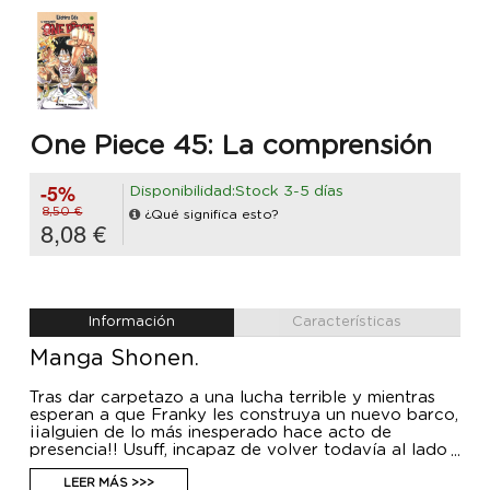
One Piece 45: La comprensión
-5%
Disponibilidad:Stock 3-5 días
8,50 €
¿Qué significa esto?
8,08 €
Información
Características
Manga Shonen.
Tras dar carpetazo a una lucha terrible y mientras
esperan a que Franky les construya un nuevo barco,
¡¡alguien de lo más inesperado hace acto de
presencia!! Usuff, incapaz de volver todavía al lado
de sus compañeros, practica para armarse de valor
cuando llegue el momento del reencuentro. ¡¡Aquí
LEER MÁS >>>