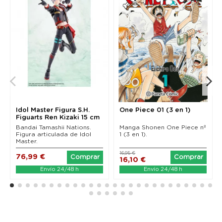
Idol Master Figura S.H.
One Piece 01 (3 en 1)
Figuarts Ren Kizaki 15 cm
Bandai Tamashii Nations.
Manga Shonen One Piece nº
Figura articulada de Idol
1 (3 en 1).
Master.
16,95 €
76,99 €
Comprar
Comprar
16,10 €
Envío 24/48 h
Envío 24/48 h