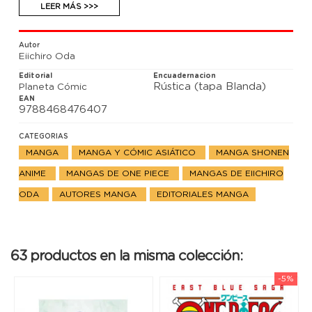
LEER MÁS >>>
Aquí tenéis una historia de piratas que buscan el
gran tesoro, el One Piece!!
Autor
Contiene: One Piece #63 JAP.
Eiichiro Oda
Editorial
Encuadernacion
Rústica (tapa Blanda)
Planeta Cómic
EAN
9788468476407
CATEGORIAS
MANGA
MANGA Y CÓMIC ASIÁTICO
MANGA SHONEN
ANIME
MANGAS DE ONE PIECE
MANGAS DE EIICHIRO
ODA
AUTORES MANGA
EDITORIALES MANGA
63 productos en la misma colección:
-5%