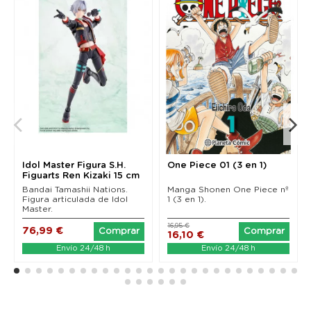
Idol Master Figura S.H.
One Piece 01 (3 en 1)
Figuarts Ren Kizaki 15 cm
Bandai Tamashii Nations.
Manga Shonen One Piece nº
Figura articulada de Idol
1 (3 en 1).
Master.
16,95 €
76,99 €
Comprar
Comprar
16,10 €
Envío 24/48 h
Envío 24/48 h