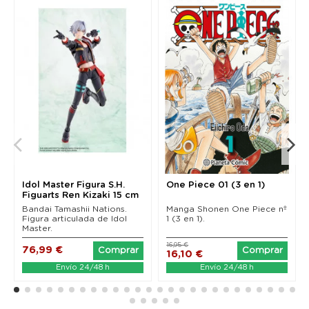
Idol Master Figura S.H.
One Piece 01 (3 en 1)
Figuarts Ren Kizaki 15 cm
Bandai Tamashii Nations.
Manga Shonen One Piece nº
Figura articulada de Idol
1 (3 en 1).
Master.
16,95 €
76,99 €
Comprar
Comprar
16,10 €
Envío 24/48 h
Envío 24/48 h