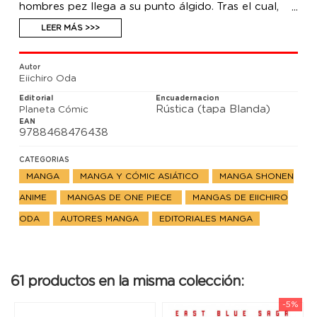
hombres pez llega a su punto álgido. Tras el cual,
nuestros amigos al fin pondrán rumbo al más fiero
de los mares, el Nuevo Mundo. ¿¡Qué extraordinarias
LEER MÁS >>>
vivencias les deparará ese misterioso lugar!?
Autor
Eiichiro Oda
Editorial
Encuadernacion
Rústica (tapa Blanda)
Planeta Cómic
EAN
9788468476438
CATEGORIAS
MANGA
MANGA Y CÓMIC ASIÁTICO
MANGA SHONEN
ANIME
MANGAS DE ONE PIECE
MANGAS DE EIICHIRO
ODA
AUTORES MANGA
EDITORIALES MANGA
61 productos en la misma colección:
-5%