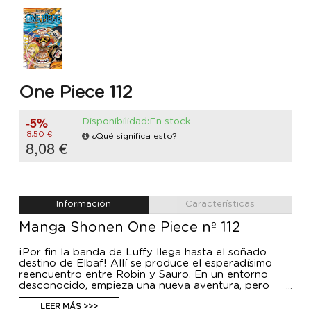
One Piece 112
-5%
Disponibilidad:En stock
8,50 €
¿Qué significa esto?
8,08 €
Información
Características
Manga Shonen One Piece nº 112
¡Por fin la banda de Luffy llega hasta el soñado
destino de Elbaf! Allí se produce el esperadísimo
reencuentro entre Robin y Sauro. En un entorno
desconocido, empieza una nueva aventura, pero
entra en escena un intruso que destila un aire muy
poco amigable y las sensaciones no son buenas.
LEER MÁS >>>