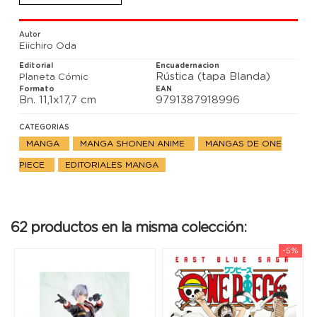
Autor
Eiichiro Oda
Editorial
Encuadernacion
Rústica (tapa Blanda)
Planeta Cómic
Formato
EAN
Bn. 11,1x17,7 cm
9791387918996
CATEGORIAS
MANGA
MANGA SHONEN ANIME
MANGAS DE ONE
PIECE
EDITORIALES MANGA
62 productos en la misma colección:
-5%