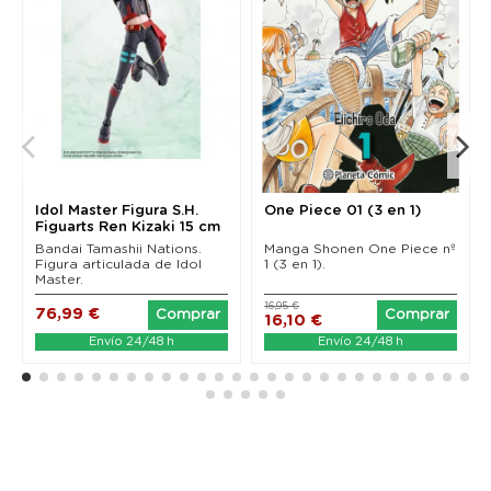
Idol Master Figura S.H.
One Piece 01 (3 en 1)
Figuarts Ren Kizaki 15 cm
Bandai Tamashii Nations.
Manga Shonen One Piece nº
Figura articulada de Idol
1 (3 en 1).
Master.
16,95 €
76,99 €
Comprar
Comprar
16,10 €
Envío 24/48 h
Envío 24/48 h