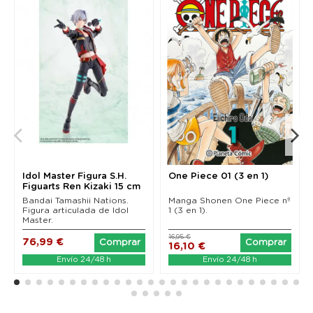
Idol Master Figura S.H.
One Piece 01 (3 en 1)
Figuarts Ren Kizaki 15 cm
Bandai Tamashii Nations.
Manga Shonen One Piece nº
Figura articulada de Idol
1 (3 en 1).
Master.
16,95 €
76,99 €
Comprar
Comprar
16,10 €
Envío 24/48 h
Envío 24/48 h