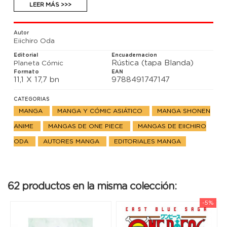
LEER MÁS >>>
Autor
Eiichiro Oda
Editorial
Encuadernacion
Rústica (tapa Blanda)
Planeta Cómic
Formato
EAN
11,1 X 17,7 bn
9788491747147
CATEGORIAS
MANGA
MANGA Y CÓMIC ASIÁTICO
MANGA SHONEN
ANIME
MANGAS DE ONE PIECE
MANGAS DE EIICHIRO
ODA
AUTORES MANGA
EDITORIALES MANGA
62 productos en la misma colección:
-5%