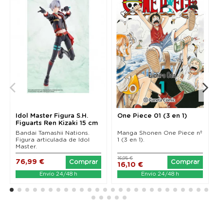
Idol Master Figura S.H.
One Piece 01 (3 en 1)
Figuarts Ren Kizaki 15 cm
Bandai Tamashii Nations.
Manga Shonen One Piece nº
Figura articulada de Idol
1 (3 en 1).
Master.
16,95 €
76,99 €
Comprar
Comprar
16,10 €
Envío 24/48 h
Envío 24/48 h