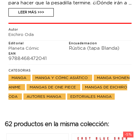
para hacer que la pesadilla termine. ¿¡Dónde irán a
parar Luffy y su banda!? ¡¡Aquí tenéis una historia
de piratas que buscan el gran tesoro, el One Piece!!
LEER MÁS >>>
Autor
Eiichiro Oda
Editorial
Encuadernacion
Rústica (tapa Blanda)
Planeta Cómic
EAN
9788468472041
CATEGORIAS
MANGA
MANGA Y CÓMIC ASIÁTICO
MANGA SHONEN
ANIME
MANGAS DE ONE PIECE
MANGAS DE EIICHIRO
ODA
AUTORES MANGA
EDITORIALES MANGA
62 productos en la misma colección:
-5%