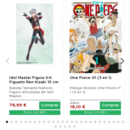
Idol Master Figura S.H.
One Piece 01 (3 en 1)
Figuarts Ren Kizaki 15 cm
Bandai Tamashii Nations.
Manga Shonen One Piece nº
Figura articulada de Idol
1 (3 en 1).
Master.
16,95 €
76,99 €
Comprar
Comprar
16,10 €
Envío 24/48 h
Envío 24/48 h