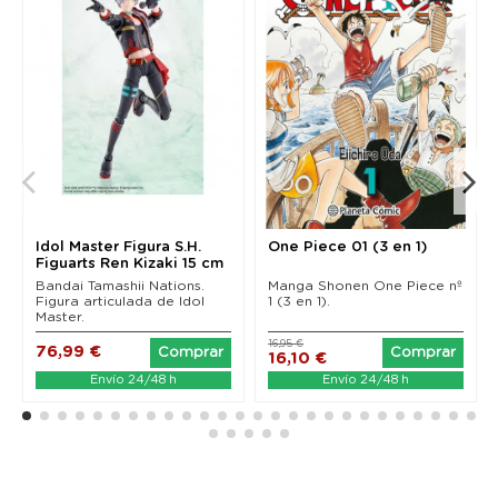
Idol Master Figura S.H.
One Piece 01 (3 en 1)
Figuarts Ren Kizaki 15 cm
Bandai Tamashii Nations.
Manga Shonen One Piece nº
Figura articulada de Idol
1 (3 en 1).
Master.
16,95 €
76,99 €
Comprar
Comprar
16,10 €
Envío 24/48 h
Envío 24/48 h