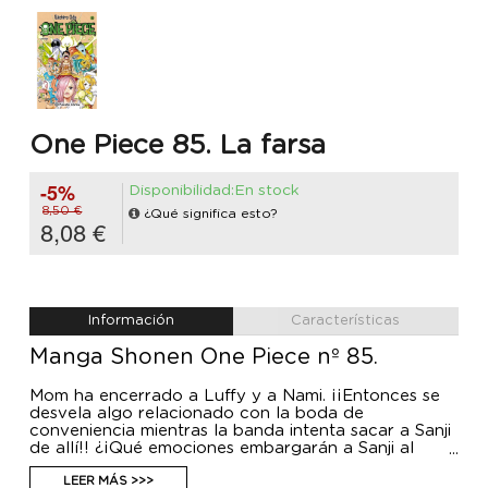
One Piece 85. La farsa
-5%
Disponibilidad:En stock
8,50 €
¿Qué significa esto?
8,08 €
Información
Características
Manga Shonen One Piece nº 85.
Mom ha encerrado a Luffy y a Nami. ¡¡Entonces se
desvela algo relacionado con la boda de
conveniencia mientras la banda intenta sacar a Sanji
de allí!! ¿¡Qué emociones embargarán a Sanji al
verse tan acorralado!? ¿¡Qué pasará!? ¡¡Aquí tenéis
una historia de piratas que buscan el gran tesoro, el
LEER MÁS >>>