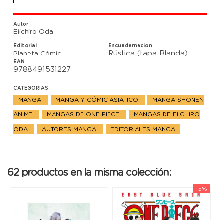
One Piece!!
Autor
Eiichiro Oda
Editorial
Encuadernacion
Rústica (tapa Blanda)
Planeta Cómic
EAN
9788491531227
CATEGORIAS
MANGA
MANGA Y CÓMIC ASIÁTICO
MANGA SHONEN
ANIME
MANGAS DE ONE PIECE
MANGAS DE EIICHIRO
ODA
AUTORES MANGA
EDITORIALES MANGA
62 productos en la misma colección:
-5%