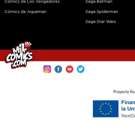
Cómics de Los Vengadores
Saga Batman
Cómics de Aquaman
Saga Spiderman
Saga Star Wars