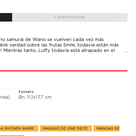
Características
eino samurái de Wano se vuelven cada vez más
ble verdad sobre las frutas Smile, todavía están más
 Mientras tanto, Luffy todavía está atrapado en el
tando de matarlo. ¡
Formato
anda)
Bn. 11,1x17,7 cm
A SHONEN ANIME
MANGAS DE ONE PIECE
MANGAS DE