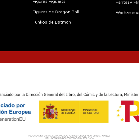
Figuras Figuarts
Fantasy Fli
Figuras de Dragon Ball
Warhamme
Funkos de Batman