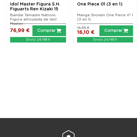
Idol Master Figura S.H.
One Piece 01 (3 en 1)
Figuarts Ren Kizaki 15
cm
Bandai Tamashii Nations.
Manga Shonen One Piece nº 1
Figura articulada de Idol
(3 en 1).
Master.
16,95 €
76,99 €
Comprar
Comprar
16,10 €
Envío 24/48 h
Envío 24/48 h