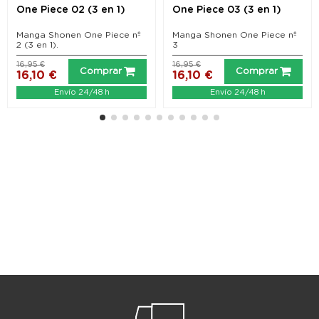
One Piece 02 (3 en 1)
One Piece 03 (3 en 1)
Manga Shonen One Piece nº
Manga Shonen One Piece nº
2 (3 en 1).
3
16,95 €
16,95 €
Comprar
Comprar
16,10 €
16,10 €
Envío 24/48 h
Envío 24/48 h