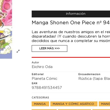
Información
Manga Shonen One Piece nº 94
Las aventuras de nuestros amigos en el r
disparatadas! ¡Y cuando descubren la horri
decididos que nunca a completar su misión!
campo de trabajo con todo un ejército tra
LEER MÁS >>>
Autor
Eiichiro Oda
Editorial
Encuadernacion
Planeta Cómic
Rústica (tapa Bl
EAN
9788491534457
CATEGORIAS
MANGA
MANGA Y CÓMIC ASIÁTICO
MANG