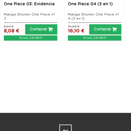
One Piece 03: Evidencia
One Piece 04 (3 en 1)
Manga Shonen One Piece nº
Manga Shonen One Piece nº
3
4 (3 en 1).
8,50 €
16,95 €
Comprar
Comprar
8,08 €
16,10 €
Envío 24/48 h
Envío 24/48 h