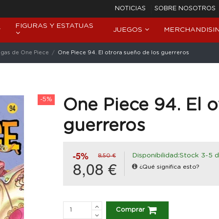
NOTICIAS
SOBRE NOSOTROS
FIGURAS Y ESTATUAS
JUEGOS
MERCHANDISI
gas de One Piece
One Piece 94. El otrora sueño de los guerreros
-5%
One Piece 94. El o
guerreros
-5%
Disponibilidad:Stock 3-5 d
8,50 €
8,08 €
¿Qué significa esto?
Comprar