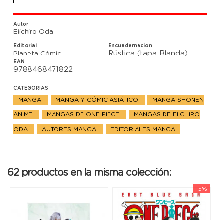
Autor
Eiichiro Oda
Editorial
Encuadernacion
Rústica (tapa Blanda)
Planeta Cómic
EAN
9788468471822
CATEGORIAS
MANGA
MANGA Y CÓMIC ASIÁTICO
MANGA SHONEN
ANIME
MANGAS DE ONE PIECE
MANGAS DE EIICHIRO
ODA
AUTORES MANGA
EDITORIALES MANGA
62 productos en la misma colección:
-5%