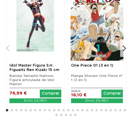
Idol Master Figura S.H.
One Piece 01 (3 en 1)
Figuarts Ren Kizaki 15 cm
Bandai Tamashii Nations.
Manga Shonen One Piece nº
Figura articulada de Idol
1 (3 en 1).
Master.
16,95 €
76,99 €
Comprar
Comprar
16,10 €
Envío 24/48 h
Envío 24/48 h