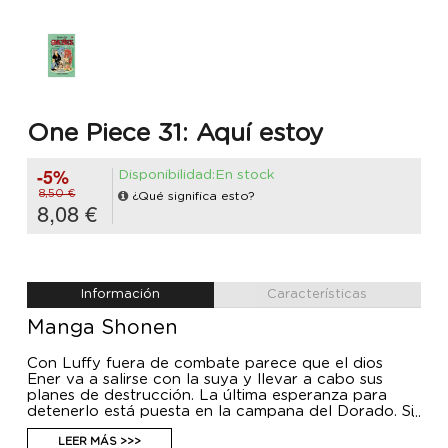
One Piece 31: Aquí estoy
-5%
Disponibilidad:En stock
8,50 €
¿Qué significa esto?
8,08 €
Información
Características
Manga Shonen
Con Luffy fuera de combate parece que el dios
Ener va a salirse con la suya y llevar a cabo sus
planes de destrucción. La última esperanza para
detenerlo está puesta en la campana del Dorado. Si
logran hacerla sonar ¡desbloquearán la memoria de
los descendientes del gran guerrero Calgara!
LEER MÁS >>>