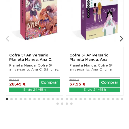
Cofre 5º Aniversario
Cofre 5º Aniversario
Planeta Manga: Ana C.
Planeta Manga: Ana
Sánchez
Oncina
Planeta Manga. Cofre 5º
Planeta Manga. Cofre 5º
aniversario. Ana C. Sánchez.
aniversario. Ana Oncina
29,95 €
39,95 €
Comprar
Comprar
28,45 €
37,95 €
Envío 24/48 h
Envío 24/48 h