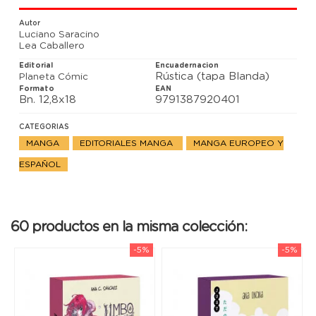
Autor
Luciano Saracino
Lea Caballero
Editorial
Encuadernacion
Rústica (tapa Blanda)
Planeta Cómic
Formato
EAN
Bn. 12,8x18
9791387920401
CATEGORIAS
MANGA
EDITORIALES MANGA
MANGA EUROPEO Y
ESPAÑOL
60 productos en la misma colección:
-5%
-5%