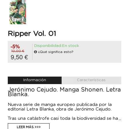
Ripper Vol. 01
-5%
Disponibilidad:En stock
10,00 €
¿Qué significa esto?
9,50 €
Información
Características
Jerónimo Cejudo. Manga Shonen. Letra
Blanka.
Nueva serie de manga europeo publicada por la
editorial Letra Blanka, obra de Jerónimo Cejudo.
Tras una catástrofe casi toda la biodiversidad se ha
extinguido y el mundo ha quedado devastado.
Además, una amenaza surgida de las entrañas de la
LEER MÁS >>>