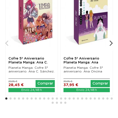
Cofre 5º Aniversario
Cofre 5º Aniversario
Planeta Manga: Ana C.
Planeta Manga: Ana
Sánchez
Oncina
Planeta Manga. Cofre 5º
Planeta Manga. Cofre 5º
aniversario. Ana C. Sánchez.
aniversario. Ana Oncina
29,95 €
39,95 €
Comprar
Comprar
28,45 €
37,95 €
Envío 24/48 h
Envío 24/48 h