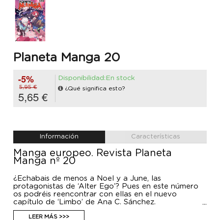
Planeta Manga 20
-5%
Disponibilidad:En stock
5,95 €
¿Qué significa esto?
5,65 €
Información
Características
Manga europeo. Revista Planeta
Manga nº 20
¿Echabais de menos a Noel y a June, las
protagonistas de ‘Alter Ego’? Pues en este número
os podréis reencontrar con ellas en el nuevo
capítulo de ‘Limbo’ de Ana C. Sánchez.
¡El final de ‘Nebesta’ de Vanesa Figal y Konata ya
está aquí! ¡Y no os olvidéis que habrá nuevos
LEER MÁS >>>