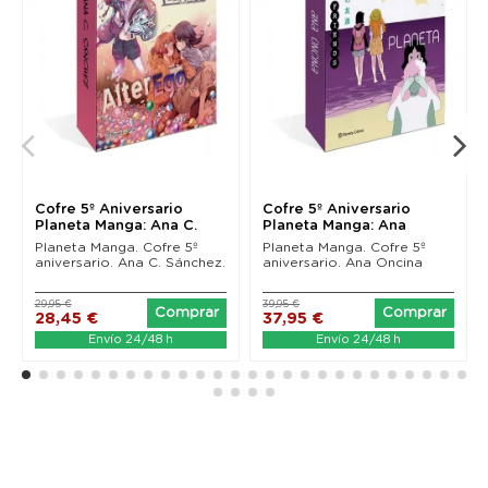
Cofre 5º Aniversario
Cofre 5º Aniversario
Planeta Manga: Ana C.
Planeta Manga: Ana
Sánchez
Oncina
Planeta Manga. Cofre 5º
Planeta Manga. Cofre 5º
aniversario. Ana C. Sánchez.
aniversario. Ana Oncina
29,95 €
39,95 €
Comprar
Comprar
28,45 €
37,95 €
Envío 24/48 h
Envío 24/48 h