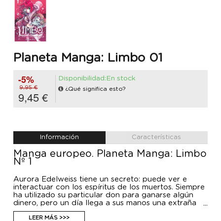
Planeta Manga: Limbo 01
-5%
Disponibilidad:En stock
9,95 €
¿Qué significa esto?
9,45 €
Información
Características
Manga europeo. Planeta Manga: Limbo
Nº 1
Aurora Edelweiss tiene un secreto: puede ver e
interactuar con los espíritus de los muertos. Siempre
ha utilizado su particular don para ganarse algún
dinero, pero un día llega a sus manos una extraña
carta en la que se le encomienda la tarea de
recolectar “las esencias del alma”. No sabe cómo
LEER MÁS >>>