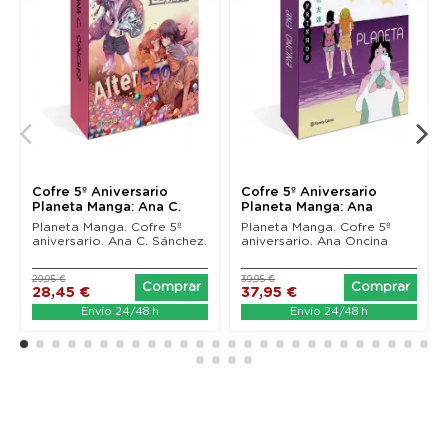
Cofre 5º Aniversario
Cofre 5º Aniversario
Planeta Manga: Ana C.
Planeta Manga: Ana
Sánchez
Oncina
Planeta Manga. Cofre 5º
Planeta Manga. Cofre 5º
aniversario. Ana C. Sánchez.
aniversario. Ana Oncina
29,95 €
39,95 €
Comprar
Comprar
28,45 €
37,95 €
Envío 24/48 h
Envío 24/48 h