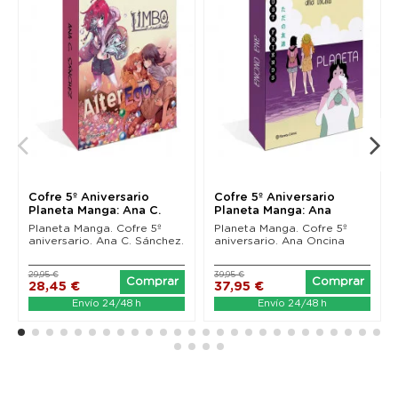
Cofre 5º Aniversario
Cofre 5º Aniversario
Planeta Manga: Ana C.
Planeta Manga: Ana
Sánchez
Oncina
Planeta Manga. Cofre 5º
Planeta Manga. Cofre 5º
aniversario. Ana C. Sánchez.
aniversario. Ana Oncina
29,95 €
39,95 €
Comprar
Comprar
28,45 €
37,95 €
Envío 24/48 h
Envío 24/48 h