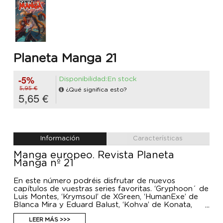
Planeta Manga 21
-5%
Disponibilidad:En stock
5,95 €
¿Qué significa esto?
5,65 €
Información
Características
Manga europeo. Revista Planeta
Manga nº 21
En este número podréis disfrutar de nuevos
capítulos de vuestras series favoritas. ‘Gryphoon´ de
Luis Montes, ‘Krymsoul’ de XGreen, ‘HumanExe’ de
Blanca Mira y Eduard Balust, ‘Kohva’ de Konata,
‘Perfeddion’ de Dani Bermúdez y Fidel del Tovar,
‘Hysteria`de Lolita Aldea y Sergio Hernández y
LEER MÁS >>>