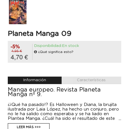
Planeta Manga 09
-5%
Disponibilidad:En stock
4,95 €
¿Qué significa esto?
4,70 €
Información
Características
Manga europeo. Revista Planeta
Manga nº 9.
¿¡Qué ha pasado!? Es Halloween y Diana, la brujita
ilustrada por Laia López, ha hecho un conjuro, pero
no le ha salido como esperaba y se ha liado en
Plantea Manga. ¿Cuál ha sido el resultado de este
enorme desastre? Todo ha quedado bien enredado…
“Gryphoon” vendrá de la mano de Kaoru Okino y
LEER MÁS >>>