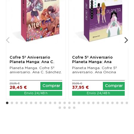
Cofre 5º Aniversario
Cofre 5º Aniversario
Planeta Manga: Ana C.
Planeta Manga: Ana
Sánchez
Oncina
Planeta Manga. Cofre 5º
Planeta Manga. Cofre 5º
aniversario. Ana C. Sánchez.
aniversario. Ana Oncina
29,95 €
39,95 €
Comprar
Comprar
28,45 €
37,95 €
Envío 24/48 h
Envío 24/48 h